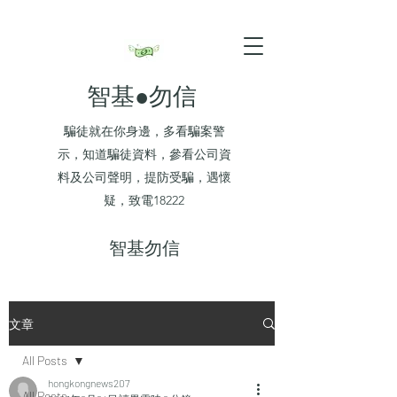
智基●勿信
騙徒就在你身邊，多看騙案警
示，知道騙徒資料，參看公司資
料及公司聲明，提防受騙，遇懷
疑，致電18222
​智基勿信
文章
All Posts
hongkongnews207
All Posts