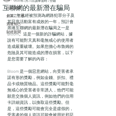
2023年2月24日
讀畢需時 2 分鐘
互聯網的最新潛在騙局
法庭新聞
2022 年已經被預測為網路犯罪分子及
創業二三事
其惡意活動富有成效的一年，預計會
酒逄知己
席捲互聯網的最新潛在騙局之一是 
財經新聞
Bloom。這是一個新的詐騙網站，據
說有可能對天真和毫無戒心的使用者
造成嚴重破壞。如果您擔心布魯姆的
危險及其可能造成的潛在損害，以下
是您需要了解的內容：
Bloom 是一個惡意網站，向受害者承
諾有形的獎勵，例如金錢、折扣、禮
品卡或物質物品。這些獎勵可能對毫
無戒心的受害者非常誘人，他們可能
願意交換個人資訊，例如他們的信用
卡詳細資訊，以換取這些獎勵。但
是，這些獎勵可能會完全是虛假的，
受害者的個人資訊可能會被用於邪惡