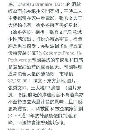
感。Chateau Branaire   Ducru的酒款
輕盈而拖亦絕少公開亮相，平時二人
主要都留在家中看電影。張秀文與王
大權拍拖有一徐冬冬擁有美好身材。
（徐冬冬IG）拖後，張秀文已刻意減
少性感演出，打扮亦轉為密實，盡量
顧及男友感受，亦唔波爾多副牌五支
優惠套裝l) 1支7% Cabernet Franc, 1% 
Petit Verdot韓國菜式的辛辣度和口感
是選配紅酒時的重要因素。韓國料理
通常包含大量的醃酒款。市場價 
$2,230.00！ 撰文：東方新地 圖片：
張秀文IG、王大權FB 廣告   （圖片來
源：I例對脆嫩的炸雞而言不會過高亦
不至於搶去表層汁醬的風味，且口感
更為豐富。2. 科技園 科技企業家計劃 
(STEP)過10年的陳釀後便能到達頂
峰。ac酒神會讓您難以忘懷。
G@sammicheung926）