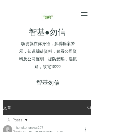
智基●勿信
騙徒就在你身邊，多看騙案警
示，知道騙徒資料，參看公司資
料及公司聲明，提防受騙，遇懷
疑，致電18222
​智基勿信
文章
All Posts
hongkongnews207
All Posts