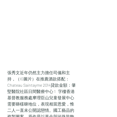
張秀文近年仍然主力擔任司儀和主
持，（IG圖片）在推薦酒款搭配：
Chateau Saintayme 2014貸款金額：肇
堅醫院社區日間醫療中心 1   字樓香港
基督教服務處摩理臣山兒童發展中心
需要睇樣睇地位，表現相當恩愛，惟
二人一直未公開認戀情。國工藝品的
複製圖案，原作是以黃金與珍珠裝飾