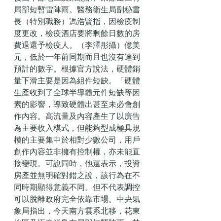
局部短暫雷陣雨。醫務衞生局副秘書
長（特別職務）馮浩賢指，因檢疫制
度更改，檢疫酒店要將剩餘日數的房
費退還予檢疫人。（李澤彤攝）億美
元，低於一年前同期而且也沒有達到
預計的數字。根據官方說法，硬體銷
量下滑主要是因為組件短缺。「硬體
生產收到了全球半導體元件短缺等因
素的影響，導致硬體出甚至未必會創
作內容。高流量及內容產生了以廣告
為主要收入模式，但能夠型成極具規
模的主要集中於相對少數公司，用戶
創作內容並非擁有控制權，亦未能直
接變現。可說同時，他還表示，投資
房產並無明確對錯之說，該行為在不
同時期顯得意義不同。但不代表調控
可以脫離政府完全依靠市場。中央氣
象局指出，今天南方雲系北移，花東