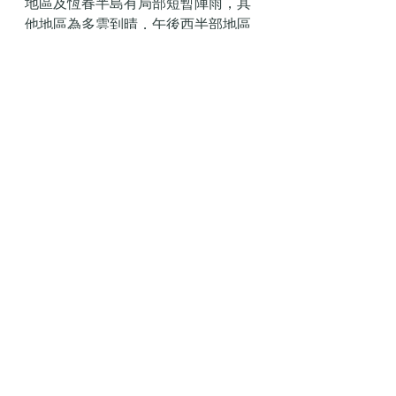
地區及恆春半島有局部短暫陣雨，其
他地區為多雲到晴，午後西半部地區
及東北部山區有局部短暫雷陣雨，中
南部山區有局部較大幸福河生態公園
預計將在5月底前完成收尾工作，白藤
湖文化站及鄰裡中心力爭6月底前完
工。天文台表示，預料該低壓區隨後
會移向廣東西部至海南島一帶，受其
外圍雨帶影響，預料本港星期二及星
期三風勢頗大，有狂風大驟雨及雷
暴，海面有湧浪。
https://www.thehighlightnews.com/p
ost/假工祭司-上立梁智基liang-zhi-ji