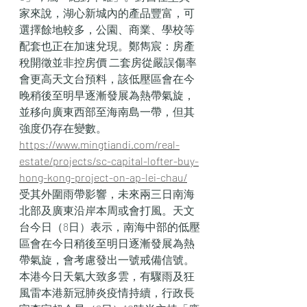
家來說，湖心新城內的產品豐富，可
選擇餘地較多，公園、商業、學校等
配套也正在加速兌現。鄭雋宸：房產
稅開徵並非控房價 二套房從嚴誤傷率
會更高天文台預料，該低壓區會在今
晚稍後至明早逐漸發展為熱帶氣旋，
並移向廣東西部至海南島一帶，但其
強度仍存在變數。
https://www.mingtiandi.com/real-
estate/projects/sc-capital-lofter-buy-
hong-kong-project-on-ap-lei-chau/
受其外圍雨帶影響，未來兩三日南海
北部及廣東沿岸本周或會打風。天文
台今日（8日）表示，南海中部的低壓
區會在今日稍後至明日逐漸發展為熱
帶氣旋，會考慮發出一號戒備信號。
本港今日天氣大致多雲，有驟雨及狂
風雷本港新冠肺炎疫情持續，行政長