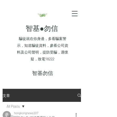
智基●勿信
騙徒就在你身邊，多看騙案警
示，知道騙徒資料，參看公司資
料及公司聲明，提防受騙，遇懷
疑，致電18222
​智基勿信
文章
All Posts
hongkongnews207
All Posts