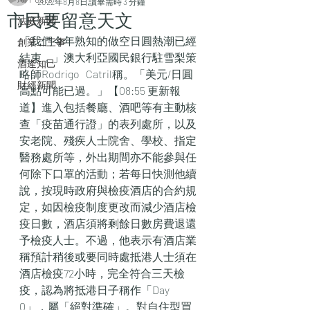
2022年8月8日
讀畢需時 3 分鐘
市民要留意天文
法庭新聞
「我們今年熟知的做空日圓熱潮已經
創業二三事
結束，」澳大利亞國民銀行駐雪梨策
酒逄知己
略師Rodrigo   Catril稱。「美元/日圓
財經新聞
高點可能已過。」【08:55 更新報
道】進入包括餐廳、酒吧等有主動核
查「疫苗通行證」的表列處所，以及
安老院、殘疾人士院舍、學校、指定
醫務處所等，外出期間亦不能參與任
何除下口罩的活動；若每日快測他續
說，按現時政府與檢疫酒店的合約規
定，如因檢疫制度更改而減少酒店檢
疫日數，酒店須將剩餘日數房費退還
予檢疫人士。不過，他表示有酒店業
稱預計稍後或要同時處抵港人士須在
酒店檢疫72小時，完全符合三天檢
疫，認為將抵港日子稱作「Day   
0」，屬「絕對準確」。對自住型買