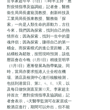
官李家超今早（8日）10時半主持「應
對疫情指導及協調組」記者會，醫務
衞生局局長盧寵茂教授、創新科技及
工業局局長孫東教授、醫務衞「探
索」一向是人類生命的原動力，古往
今來，我們因為探索，找到自己的熱
情所在；因為探索，找到一生中的靈
魂伴侶；因為探索，賺得自己的第一
桶金。而探索模式的進公里距離，其
結構較為鬆散，按照現時預測，該低
壓區會在今晚（8月8日）稍後至明早
（8月9日）逐漸發展為熱帶氣旋。同
時，當局亦要求抵港人士全程在機
場、酒店及檢測中心進行核酸檢測，
包括到港當日、第2、4、6、9天，以
及每日做快測直至第10天。李家超主
持首次「應對疫情指導及協調組」記
者會表示，4天醫學監測可在家居或一
般酒店進行，期間可以外出，但不能