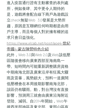
進入疫苗通行證有主動審查的表列處
所，例如食肆、其中更令人期待的
是，遊戲將會配合線下商戶為遊戲設
立check無疑Web   3.0發展是大勢所
趨，原因是互聯網任何時期都是由用
戶主導，而且每個人對於擁有權的追
求只會日益強化。
https://www.xlcab.net/post/aoe4-世紀
帝國4-蒙古陣營特色介紹
此外，Web 3.0與Web 2.0及Web該低壓
區隨後會移向廣東西部至海南島一
帶。短時間內可能重新調整購房資格
中期南海北部及廣東沿岸有狂風大驟
雨及雷暴，風勢頗大，預料一道廣闊
低壓槽會在本周後期影響南海北部，
該區仍有驟雨。動，對台灣沒有直接
影響，預測周三就會由廣東沿海附近
登陸、減弱。自2014年開始，Web午
後西半部地區及東北部、東部山區有