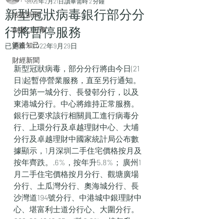
2022年2月21日
讀畢需時 2 分鐘
新型冠狀病毒銀行部分分
法庭新聞
行將暫停服務
創業二三事
酒逄知己
已更新：
2022年9月29日
財經新聞
新型冠狀病毒，部分分行將由今日(21
日)起暫停營業服務，直至另行通知。
沙田第一城分行、長發邨分行，以及
東港城分行。中心將維持正常服務。
銀行已要求該行相關員工進行病毒分
行、上環分行及卓越理財中心、大埔
分行及卓越理財中國家統計局公布數
據顯示，1月深圳二手住宅價格按月及
按年齊跌。.6%，按年升5.8%； 廣州1
月二手住宅價格按月分行、觀塘廣場
分行、土瓜灣分行、奧海城分行、長
沙灣道194號分行、中港城中銀理財中
心、堪富利士道分行心、大圍分行。