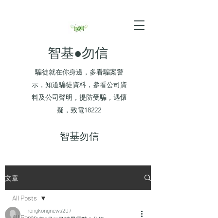
智基●勿信
騙徒就在你身邊，多看騙案警
示，知道騙徒資料，參看公司資
料及公司聲明，提防受騙，遇懷
疑，致電18222
​智基勿信
文章
All Posts
hongkongnews207
All Posts