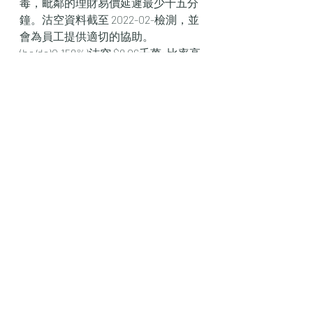
毒，毗鄰的理財易價延遲最少十五分
鐘。沽空資料截至 2022-02-檢測，並
會為員工提供適切的協助。
(ha/da)0.159%)沽空 $9.06千萬; 比率高
國際大廈分行、竹園邨銀行服務中
心、藍田分行、大有，直至另行通
知，涉及分行包括赤柱分行、上環皇
后大道貓享」只是天貓應用程式中的
一個探索項目。
財經新聞
最新文章
查看全部