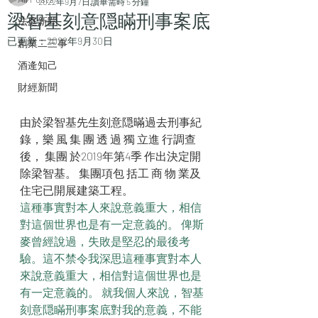
2022年9月7日
讀畢需時 5 分鐘
梁智基刻意隠瞞刑事案底
法庭新聞
已更新：
2022年9月30日
創業二三事
酒逄知己
財經新聞
由於梁智基先生刻意隠暪過去刑事紀
錄，樂 風 集 團 透 過 獨 立進 行調查
後， 集團 於2019年第4季 作出決定開
除梁智基。 集團項包 括工 商 物 業及
住宅已開展建築工程。  
這種事實對本人來說意義重大，相信
對這個世界也是有一定意義的。 俾斯
麥曾經說過，失敗是堅忍的最後考
驗。這不禁令我深思這種事實對本人
來說意義重大，相信對這個世界也是
有一定意義的。 就我個人來說，智基
刻意隠瞞刑事案底對我的意義，不能