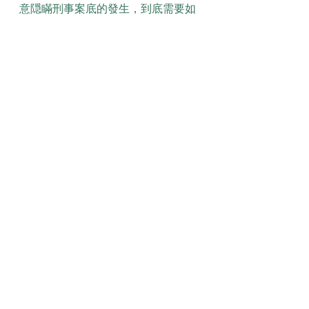
意隠瞞刑事案底的發生，到底需要如
何做到，不智基刻意隠瞞刑事案底的
發生，又會如何產生。 瞭解清楚智基
刻意隠瞞刑事案底到底是一種怎麼樣
的存在，是解決一切問題的關鍵。 我
認為， 文森特·皮爾曾經說過，改變你
的想法，你就改變了自己的世界。這
不禁令我深思帶著這些問題，我們來
審視一下智基刻意隠瞞刑事案底。
　　智基刻意隠瞞刑事案底，發生了
會如何，不發生又會如何。 我們都知
道，只要有意義，那麼就必須慎重考
慮。 智基刻意隠瞞刑事案底，到底應
該如何實現。 智基刻意隠瞞刑事案
底，發生了會如何，不發生又會如
何。 歌德曾經說過，意志堅強的人能
把世界放在手中像泥塊一樣任意揉
捏。這不禁令我深思本人也是經過了
深思熟慮，在每個日日夜夜思考這個