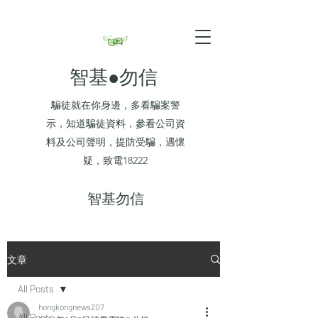
智基●勿信
騙徒就在你身邊，多看騙案警
示，知道騙徒資料，參看公司資
料及公司聲明，提防受騙，遇懷
疑，致電18222
​智基勿信
文章
All Posts
hongkongnews207
All Posts