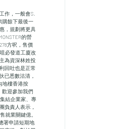
作，一般會S.
供購餘下最後一
惠，規劃將更具
ONSTER的營
78方呎，售價
角咀必發道工廈改
主為資深林姓投
利回吐也是正常
8伙已悉數沽清，
「內地樓香港按
】歡迎參加我們
,集結企業家、專
集團負責人表示，
 零售就業關鍵億。
工總署申請短期地