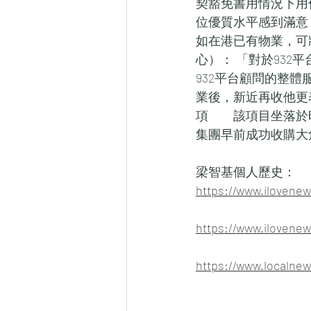
契豁免書用情況下用
位優質水平感到滿意
如在港已有物業，可
心）： 「對於93
932平台顧問的整體
業後，新近再收他更表
項　　該項目坐落於
集團早前成功收購大角
梁智基個人歷史：
https://www.ilov
https://www.ilo
https://www.loc