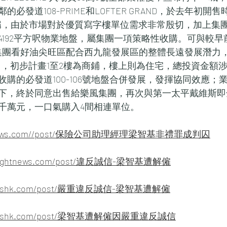
必發道108-PRIME和LOFTER GRAND，於去年初開
續稱，由於市場對於優質寫字樓單位需求非常殷切，加上集
4192平方呎物業地盤，屬集團一項策略性收購。可與較早
，集團看好油尖旺區配合西九龍發展區的整體長遠發展潛力
項目，初步計畫1至2樓為商鋪，樓上則為住宅，總投資金額
購的必發道100-106號地盤合併發展，發揮協同效應；
下，終於同意出售給樂風集團，再次與第一太平戴維斯即
千萬元，一口氣購入4間相連單位。
ng-news.com//post/保險公司助理經理梁智基非禮罪成判囚
ighlightnews.com/post/違反誠信-梁智基遭解僱
venewshk.com/post/嚴重違反誠信-梁智基遭解僱
calnewshk.com/post/梁智基遭解僱因嚴重違反誠信