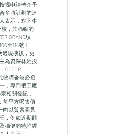
按揭申請轉介予
合多項計劃的連
人表示，旗下牛
0間分校，其強勁的
 GRAND項
至114號工
受過現樓後，更
主為資深林姓投
FTER 
億港元收購香港必發
一，專門把工廠
4宗相關登記，
呎，每平方呎售價
列一向以質素高見
旺，例如近期觀
及穩健的特許經
？人表示，