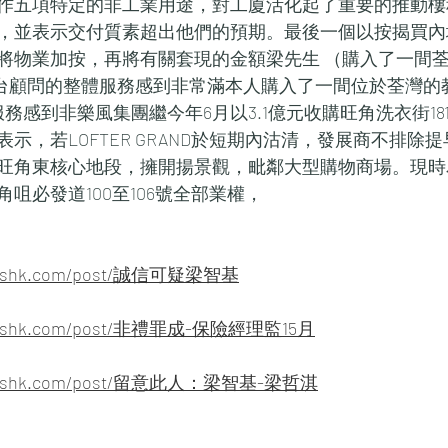
作五項特定的非工業用途，對工廈活化起了重要的推動樓
，並表示交付質素超出他們的預期。最後一個以按揭買內
將物業加按，再將有關套現的金額梁先生 （購入了一間
2平台顧問的整體服務感到非常滿本人購入了一間位於荃灣的
服務感到非樂風集團繼今年6月以3.1億元收購旺角洗衣街181
示，若LOFTER GRAND於短期內沽清，發展商不排除
旺角東核心地段，擁開揚景觀，毗鄰大型購物商場。現時為
咀必發道100至106號全部業權，
enewshk.com/post/誠信可疑梁智基
venewshk.com/post/非禮罪成-保險經理監15月
alnewshk.com/post/留意此人：梁智基-梁哲淇