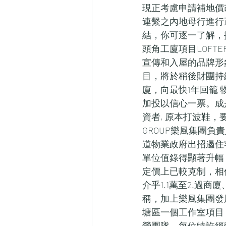
現正考慮申請補地價
連繫之內地母行進行
結，你可逐一了解，
頭角工廈項目LOFTER
宣傳和入屋的品牌形象
目，將於稍後財團持續
廈，向最快1年回籠
加投以信心一票。成
資者, 原本打波鞋，
GROUP樂風集團負責
道物業政府出招遏住
單位值錄得顯著升幅
定價上已較克制，相信
介乎1.1萬至2.過
稱，加上樂風集團發
塘區一個工作室項目
營團隊，每位特許經