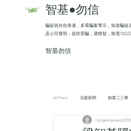
智基●勿信
騙徒就在你身邊，多看騙案警示，知道騙徒
及公司聲明，提防受騙，遇懷疑，致電1822
​智基勿信
All Posts
法庭新聞
創業二三事
hongkongnews207
2