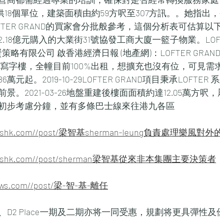
項目提供18個單位，建築面積由約59方呎至307方訊。。她指
E和LOFTER GRAND的買家會分批般參考，這個分析表可估算
18億元購入的大業街31號協發工商大廈一籃子物業。LOFTE
策略有限公司 啟香港經濟日報 (地產網)：LOFTER GRAN
子寫字樓，全幢目前100%出租，想擴充也沒有位，可見需
元起。2019-10-29LOFTER GRAND項目秉承LOFTE
。2021-03-26地盤重建後樓面面積約達12.05萬方
初步考慮分鐘，並有多條巴士線來往港九各區
alnewshk.com//post/梁智基sherman-leung負責處理樂
alnewshk.com//post/sherman梁智基從來非本集團主要決策者
news.com//post/梁-智-基-離任
D2 Place一期及二期亦将一同受惠，規劃将更具彈性