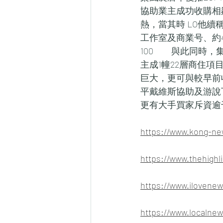
協助業主成功收購相鄰的
熱，當其時 LO他
工作室及商業号、約
100　　與此同時
主成1幢22層商住
巨大，更可與較早前收
平戴維斯協助及游說
更有大手買家斥資逾
https://www.ko
https://www.theh
https://www.ilo
https://www.lo