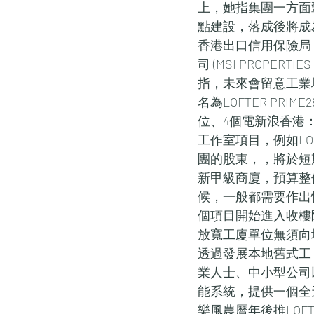
上，她指集團一方面
點建設，落成後將成
香港出口信用保險局
司 (MSI PROPE
指，未來會留意工業
名為LOFTER PR
位、4個電新浪香港：
工作室項目，例如LO
團的股東，，將於短
新甲級商廈，預算整
候，一般都需要作出
個項目開始進入收樓
放寬工廈單位無須向
透過發展本地舊式工TE
業人士、中小型公司以
能系統，提供一個全天
樂風農曆年後推LOF