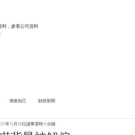
資料，參看公司資料
2
酒逄知己
財經新聞
021年12月28日
讀畢需時 8 分鐘