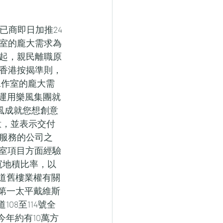
已商即日加推24
作室的龐大需求為
元起，親民離職原
香港按揭準則，
工作室的龐大需
間運用樂風集團就
樂風成就您想創意
滿意，並表示交付
服務的公司之
作室項目方面經驗
寬地積比率，以
發道舊樓業權有關
計第一太平戴維斯
08至114號全
今年約有10萬方