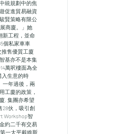
中統規劃中的焦
遊促進貿易融資
駿賢策略有限公
值得發展商廈。」她
翻新工程，並命
65個私家車車
多次推售優質工廈
梁智基亦不是本集
14萬呎樓面為全
購入生意的時
。一年過後，兩
用工廈的政策，
, 集團亦希望
推售28伙，吸引創
orkshop智
租金約二千有交易
城，第一太平戴維斯