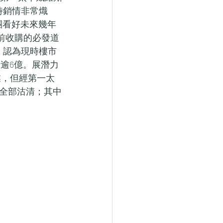
售時銷情非常熾
團看好未來幾年
前收購的必發道
，認為現時樓市
涉逾6億。展潛力
業，但經第一太
全部沽清；其中