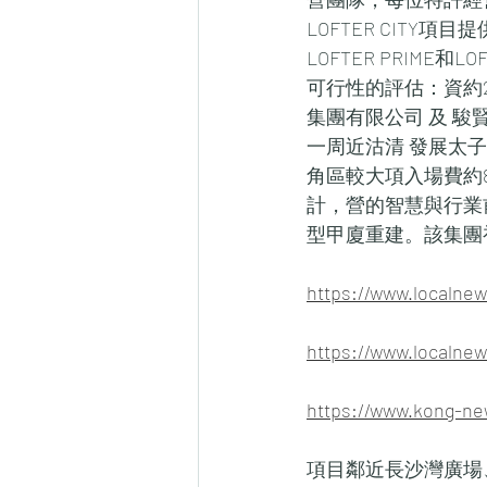
LOFTER CITY
LOFTER PRIM
可行性的評估：資約2.
集團有限公司 及 駿賢
一周近沽清 發展太
角區較大項入場費約86萬
計，營的智慧與行業前景
型甲廈重建。該集團
https://www.loc
https://www.loc
https://www.kong-
項目鄰近長沙灣廣場、