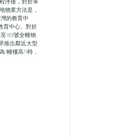
程序後，對於單
地物業方法是，
荃灣的教育中
教育中心。對於
至183號全幢物
提早推出鄰近大型
1幢樓高11時，