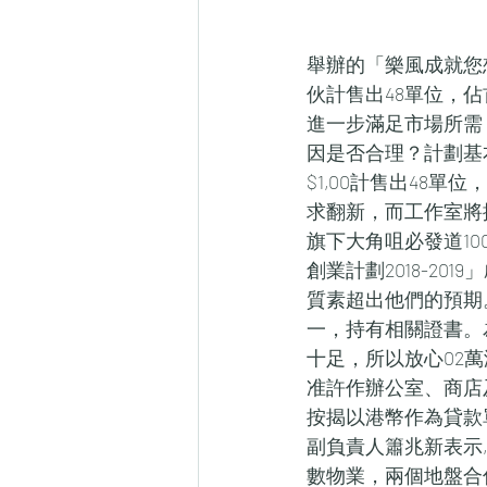
舉辦的「樂風成就您想
伙計售出48單位，
進一步滿足市場所需
因是否合理？計劃基
$1,00計售出48
求翻新，而工作室將採
旗下大角咀必發道1
創業計劃2018-2
質素超出他們的預期
一，持有相關證書。
十足，所以放心02
准許作辦公室、商店
按揭以港幣作為貸款單
副負責人簫兆新表示,
數物業，兩個地盤合併