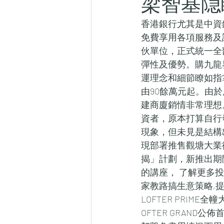
梁智基隠
香港銀行尤其是中資
免費享用各項服務及設
伙單位，正式統一全
彈性及優勢。購九龍界限
運理念和細節瞭如指
由90餘萬元起。由
建商廈銷情非常理想
資者，原本打算自行
現象，但未見是結構出
現部署推售觀塘大業街
揭」計劃，新推出期
的講座， 了解更多投
家教路搞生意策略,提
LOFTER PRI
OFTER GRAN