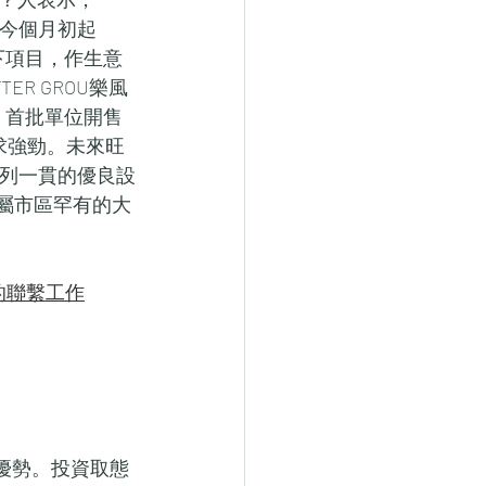
出，今個月初起
以下項目，作生意
R GROU樂風
D 首批單位開售
求強勁。未來旺
R 系列一貫的優良設
呎，屬市區罕有的大
風對外的聯繫工作
及優勢。投資取態