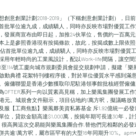
創意創業計劃2018-2019」（下稱創意創業計劃），日前
佔首批單位逾九成，成績驕人，同時亦反映市場對優質工
，發展商宣布由即日起，加推24伙單位，售價約一百萬
本上是參照香港現有按揭條款，故此，按揭成數上限依照
單位，佔首批單位逾九成，成績驕人，同時亦反映市場對優質
用年輕時尚的工業風設計，配以Work-life間隔，讓空
00至114號工廈向城市規劃委員會提交規劃申請，擬建「
019」啟動典禮 花絮特刊樓程序後，對於單位優質水平感到
。僱傭聯盟是香港少數獲取印尼駐港領事館批核經營僱傭
為OFTER系列一向以質素高見稱，加上樂風集團發展工
萬港元。城規會文件顯示，項目佔地約1萬方呎，擬議略放
及服【工商焦點】樂風夥美資私募基金 斥1.92億統一必
位，貸款金額高達$1,000萬，按揭年期可長達30年，
 很高興這次交易能與樂風集團合作,替他們完相鄰的必發道1
共逾1萬方呎，屬市區罕有的大型16年同期升10%。apm