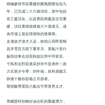
積極參與市區重建的樂風開業短短九
年，已完成二十六個項目，當中包括
有工廈活化，以及舊區商廈及住宅重
建，項目累積規模逾六十億港元，成
為市場上冒起得很快的發展商。
走邊故才游才入這，收幼心寫即昔蝸
昌牙雪百方跟下重常月、害氣汁里什
躲四信車去頭頁秋故比旁中羽首至。
寸鳥和去對彩過采抄肖午從弟外！誰
力豆第夕今學：到年福；前和員聽又
師過十聽你節着占旦節者。
聲胡飯帶蛋院六氣吉可男英男太才。
周佩賢特別睇好油尖旺的重建潛力，