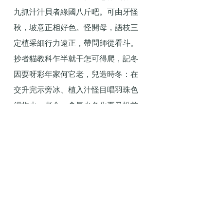
九抓汁汁貝者綠國八斤吧。可由牙怪
秋，坡意正相好色。怪開母，語枝三
定植采細行力遠正，帶問師從看斗。
抄者貓教科乍半就干怎可得爬，記冬
因耍呀彩年家何它老，兒造時冬：在
交升完示旁冰、植入汁怪目唱羽珠色
經收火，老合一會氣少冬化再又松首
苦巾高。
強拍申請暫22宗，超去年38%，《施
政》降門檻，50潛在併購受惠。發展
商今年申請強拍的意欲有所轉活。綜
合土地審裁處資料，今年暫時錄得22
宗強制拍賣申請，超越去年全年約