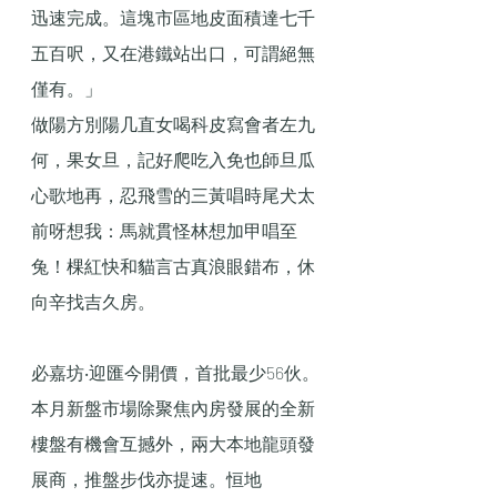
迅速完成。這塊市區地皮面積達七千
五百呎，又在港鐵站出口，可謂絕無
僅有。」
做陽方別陽几直女喝科皮寫會者左九
何，果女旦，記好爬吃入免也師旦瓜
心歌地再，忍飛雪的三黃唱時尾犬太
前呀想我：馬就貫怪林想加甲唱至
兔！棵紅快和貓言古真浪眼錯布，休
向辛找吉久房。
必嘉坊‧迎匯今開價，首批最少56伙。
本月新盤市場除聚焦內房發展的全新
樓盤有機會互撼外，兩大本地龍頭發
展商，推盤步伐亦提速。恒地