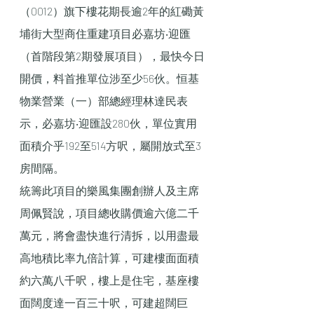
（0012）旗下樓花期長逾2年的紅磡黃
埔街大型商住重建項目必嘉坊‧迎匯
（首階段第2期發展項目），最快今日
開價，料首推單位涉至少56伙。恒基
物業營業（一）部總經理林達民表
示，必嘉坊‧迎匯設280伙，單位實用
面積介乎192至514方呎，屬開放式至3
房間隔。
統籌此項目的樂風集團創辦人及主席
周佩賢說，項目總收購價逾六億二千
萬元，將會盡快進行清拆，以用盡最
高地積比率九倍計算，可建樓面面積
約六萬八千呎，樓上是住宅，基座樓
面闊度達一百三十呎，可建超闊巨