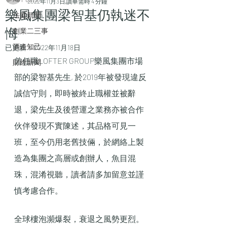
2022年11月3日
讀畢需時 4 分鐘
樂風集團梁智基仍執迷不
法庭新聞
悔
創業二三事
酒逄知己
已更新：
2022年11月18日
曾任職LOFTER GROUP樂風集團市場
財經新聞
部的梁智基先生, 於2019年被發現違反
誠信守則，即時被終止職權並被辭
退，梁先生及後營運之業務亦被合作
伙伴發現不實陳述，其品格可見一
班，至今仍用老舊技倆，於網絡上製
造為集團之高層或創辦人，魚目混
珠，混淆視聽，讀者請多加留意並謹
慎考慮合作。
全球樓泡瀕爆裂，衰退之風勢更烈。