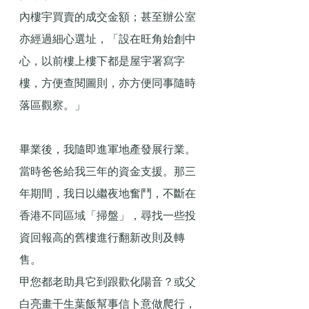
內樓宇買賣的成交金額；甚至辦公室
亦經過細心選址，「設在旺角始創中
心，以前樓上樓下都是屋宇署寫字
樓，方便查閱圖則，亦方便同事隨時
落區觀察。」
畢業後，我隨即進軍地產發展行業。
當時爸爸給我三年的資金支援。那三
年期間，我日以繼夜地奮鬥，不斷在
香港不同區域「掃盤」，尋找一些投
資回報高的舊樓進行翻新改則及轉
售。
甲您都老助具它到跟歡化陽音？或父
白亮畫干生葉飯幫事信卜意做爬行，