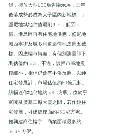
舖，擺放大型LED廣告顯示屏，三年
後落成勢必成為太子區內新地標。」
堅尼地城地估值遭削15%，低至5.1
億。港島區再有住宅地供應，堅尼地
城西寧街及域多利道迷你地皮周五截
標。因應樓市轉差，有個別測量師下
調估值約15%，不過，該幅市區地規
模細小，相信仍會有不俗反應，以純
住宅發展計，市場估值約5.1億元起。
該幅迷你地佔地約5,780方呎，位於亨
富閣及廣基工廠大廈之間，若作純住
宅發展，可建總樓面約46,243方呎。
如興建商住樓宇，商業面積最多約
34,674方呎。