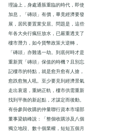
理論上，身處通脹重臨的時代，即使
加息，「磚頭」有價，畢竟經濟要發
展，居民要置業安居。問題是，這些
年各大央行瘋狂放水，已嚴重透支了
樓市潛力，如今貨幣政策大逆轉，
「磚頭」亦難逃一劫。到底何時才是
重新買「磚頭」保值的時機？且別忘
記樓市的特點，就是愈升愈有人搶，
愈跌愈無人吼。至少要見到經濟景氣
走出衰退，重納正軌，樓市供需重新
找到平衡的新起點，才謀定而後動。
有份參與收購的仲量聯行資本市場部
董事梁鎮峰說：「整個收購涉及八個
獨立地段、數十個業權，短短五個月