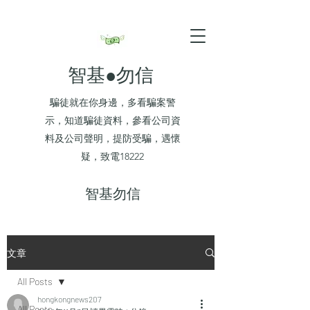
智基●勿信
騙徒就在你身邊，多看騙案警
示，知道騙徒資料，參看公司資
料及公司聲明，提防受騙，遇懷
疑，致電18222
​智基勿信
文章
All Posts
hongkongnews207
All Posts