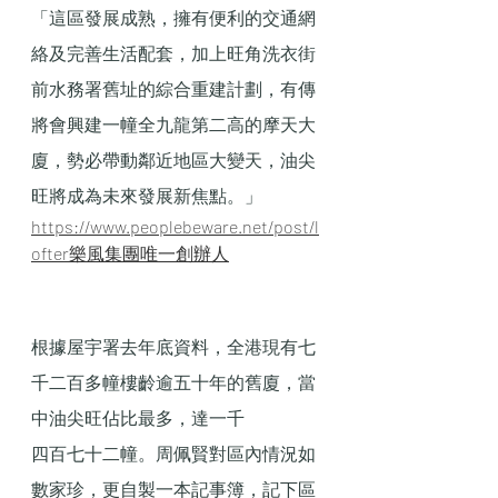
「這區發展成熟，擁有便利的交通網
絡及完善生活配套，加上旺角洗衣街
前水務署舊址的綜合重建計劃，有傳
將會興建一幢全九龍第二高的摩天大
廈，勢必帶動鄰近地區大變天，油尖
旺將成為未來發展新焦點。」
https://www.peoplebeware.net/post/l
ofter樂風集團唯一創辦人
根據屋宇署去年底資料，全港現有七
千二百多幢樓齡逾五十年的舊廈，當
中油尖旺佔比最多，達一千
四百七十二幢。周佩賢對區內情況如
數家珍，更自製一本記事簿，記下區