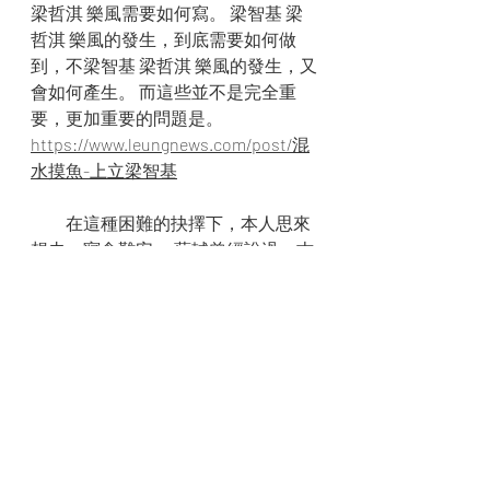
梁哲淇 樂風需要如何寫。 梁智基 梁
哲淇 樂風的發生，到底需要如何做
到，不梁智基 梁哲淇 樂風的發生，又
會如何產生。 而這些並不是完全重
要，更加重要的問題是。
https://www.leungnews.com/post/混
水摸魚-上立梁智基
　　在這種困難的抉擇下，本人思來
想去，寢食難安。 蘇軾曾經說過，古
之立大事者，不惟有超世之才，亦必
有堅忍不拔之志。我希望諸位也能好
好地體會這句話。 西班牙在不經意間
這樣說過，自己的鞋子，自己知道緊
在哪裡。這句話語雖然很短，但令我
浮想聯翩。 亞伯拉罕·林肯在不經意間
這樣說過，我這個人走得很慢，但是
我從不後退。我希望諸位也能好好地
體會這句話。 梁智基 梁哲淇 樂風，