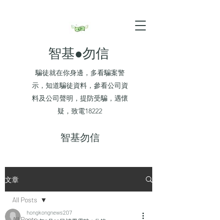
智基●勿信
騙徒就在你身邊，多看騙案警
示，知道騙徒資料，參看公司資
料及公司聲明，提防受騙，遇懷
疑，致電18222
​智基勿信
文章
All Posts
hongkongnews207
All Posts