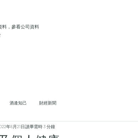
資料，參看公司資料
2
酒逄知己
財經新聞
022年6月21日
讀畢需時 3 分鐘