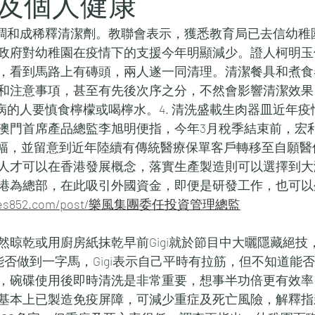
及個人健康
水調和成稀釋清潔劑。教聯會表示，獲悉教育局已去信幼稚
政府對幼稚園在疫情下的支援今年明顯減少。證人柯明玉
，看到馬路上有磚頭，兩人遂一同清理。清潔餐具和煮食
和注意事項，甚至有先後次序之分，不然會影響清潔效果
毛病的人要慎食檸檬或喝檸水。4. 清洗盛載生肉器皿近年
澳門首席產品總監李旭明便指，今年3月稅季結束前，宏
增幅，並留意到近年陸續有傳統醫療保單客戶轉移至自願醫
人才可以在香港發展概念，落實生產製造則可以選擇到大
港為總部，在此吸引外國資金，即便是研發工作，也可以
perties852.com/post/樂風集團委任投資管理總監
自然晾乾或用廚房紙抹乾早前Gigi就於節目中大曬隱藏絕
i能否做到一字馬，Gigi表示自己平時有拉筋，但不知道能
，碗碟使用後即時清洗是非常重要，想事半功倍更有效率
基本上已製造免疫屏障，可減少重症及死亡風險，解釋指