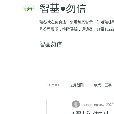
智基●勿信
騙徒就在你身邊，多看騙案警示，知道騙徒
及公司聲明，提防受騙，遇懷疑，致電1822
​智基勿信
All Posts
法庭新聞
創業二三事
hongkongnews207
2