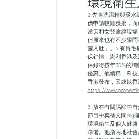
環境衛生
2.先將洗潔精與暖
價申請較難獲批，而
當天和女兒途經現場
但原來也有不少學問
菌入肚」。4.有胃
保銷情，宏利香港及
保錄得按年30%的
優惠。他續稱，科技
香港發布，又或以香
https://www.pro
8. 放在有間隔篩中
節目中葉蒨文問Gig
環境衛生及個人健康
準備。他指兩地社會