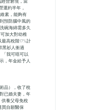
臨經營窘境，當
營運約半年，
纖維素，能夠有
到預防腦中風的
 洗碗海綿需多久
府可加大對幼稚
最高稅階17%計
一群黑衫人衝過
：「我可唔可以
示，年金給予人
術品），收了稅
對已婚夫妻，年
、供養父母免稅
購買自願醫保