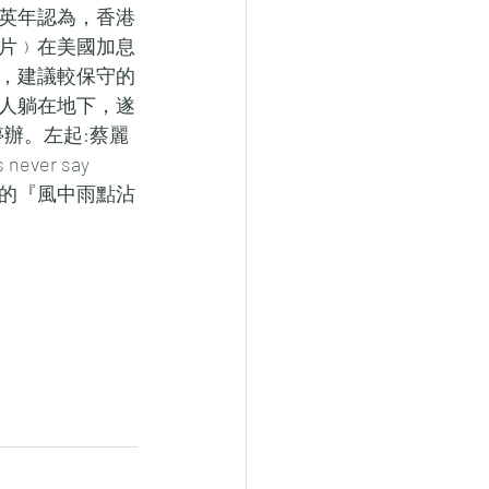
英年認為，香港
片﹚在美國加息
，建議較保守的
人躺在地下，遂
辦。左起:蔡麗
r say   
當中的『風中雨點沾