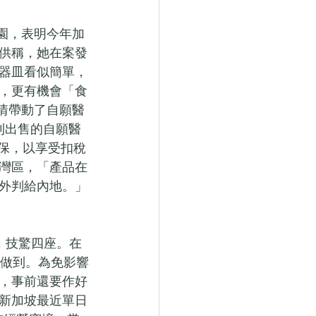
園，表明今年加
供稱，她在案發
器皿看似簡單，
，更有機會「食
疫情帶動了自願醫
利出售的自願醫
保，以享受扣稅
灣區，「產品在
外判給內地。」
技，技驚四座。在
否做到。為免影響
，事前還要作好
新加坡最近單日