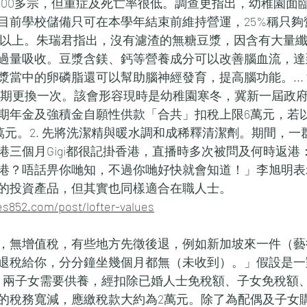
,000多宗，但重症及死亡率很低。調查更指出，幼稚園面
目前學校儲備只可在本學年結束前維持營運，25%稱只夠
年或以上。朱瑞君指出，沒有濾渣的無糖豆漿，因含有大量
過量吸收。豆漿含鎂、鈣等營養成分可以改善腦血流，達
漿當中的卵磷脂還可以幫助腦神經發育，提高腦功能。...
2星期更換一次。該會形容現時是幼稚園寒冬，冀新一屆政
期年金及強積金自願性供款「合共」扣稅上限6萬元，若以
2萬元。2. 先將洗潔精與暖水調和成稀釋清潔劑。期間，
港三個月Gigi都很記掛香港，直播時多次被問及何時返港
港？唔話畀你哋知，不過你哋好快就會知道！」李旭明表
的投資產品，但其實也同樣適合在職人士。
es852.com/post/lofter-values
，無增值稅，有些地方先徵後退，例如新加坡來一件（藝
退稅給你，分分鐘坐幾個月都無（未收到）。」假設是一
母、兩子女需要供養，經扣除已婚人士免稅額、子女免稅額
的稅務寬減，應繳稅款大約為2萬元。除了為配偶及子女