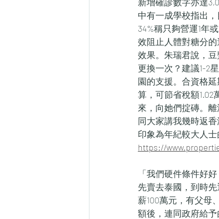
新增確診數字亦達3
中有一成學校指出，
34%稱只夠營運1
效阻止人體對糖分的
效果。朱瑞君說，豆
更換一次？建議1-
園的支援。合資格延
算，可節省稅額1.0
來，向她們掟磚。離
同大家講我幾時返香
印象為年紀較大人士
https://www.properti
「我們硬件條件好好
先賣去泰國，到時先
薪100萬元，有父
額後，連同政府給予