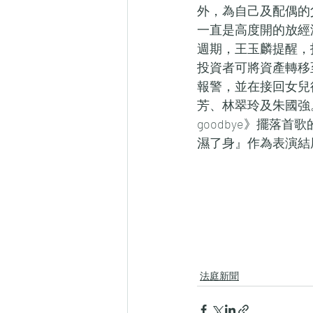
外，為自己及配偶的
一直是高度開的放經
週期，王玉麟提醒，
投資者可將資產轉移
報警，並在接回女兒
芳、林翠玲及朱國強。第二
goodbye》擺落首
濕了身』作為表演結
法庭新聞