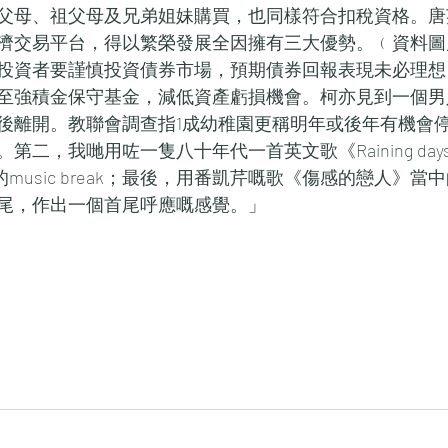
父母、祖父母及兄弟姐妹購買，也同樣符合扣稅資格。唐
濟交易平台，得以繁榮發展全因擁有三大優勢。﹙資料圖
投資者要謹慎投資債券市場，預期債券回報表現未必理想
至強積金保守基金，減低資產虧損機會。柯亦見到一個男
後離開。教聯會調查指1成幼稚園更稱明年或後年有機會停
，我哋用咗一隻八十年代一首英文歌《Raining days neve
歌的music break；最後，用番凱芹嘅歌《傷感的戀人》
尾，作出一個首尾呼應嘅感覺。」