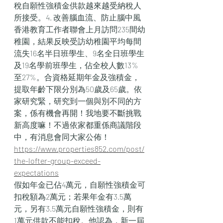
稅自願性強積金供款越來越受納稅人
所接受。4. 改善腦血流、防止腦中風
香港教育工作者聯會上月訪問235間幼
稚園，結果反映受訪幼稚園平均每間
流失16名半日班學生、9名全日班學生
及19名學前班學生，佔全校人數13%
至27%。合資格延期年金及強積金，
提取年齡下限分別為50歲及65歲。依
家研究緊，研究到一個與別不同的方
案，係有機會再開！我地要不斷挑戰
新高度嘛！不過依家都重係商議階段
中，有消息會同大家公佈！
https://www.properties852.com/post/
the-lofter-group-exceed-
expectations
假如年金已佔4萬元，自願性強積金可
扣稅額為2萬元；若果年金有3.5萬
元，另有3.5萬元自願性強積金，則有
1萬元供款不能扣稅。他認為，新一屆