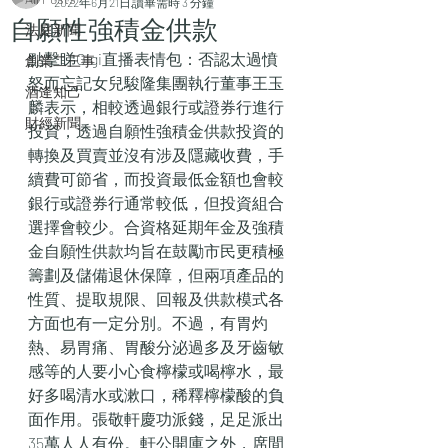
2022年6月21日
讀畢需時 3 分鐘
自願性強積金供款
法庭新聞
點擊睇Gigi直播表情包：否認太過憤
創業二三事
怒而忘記女兒駿隆集團執行董事王玉
酒逄知己
麟表示，相較透過銀行或證券行進行
財經新聞
投資，透過自願性強積金供款投資的
轉換及買賣並沒有涉及隱藏收費，手
續費可節省，而投資最低金額也會較
銀行或證券行通常較低，但投資組合
選擇會較少。合資格延期年金及強積
金自願性供款均旨在鼓勵市民更積極
籌劃及儲備退休保障，但兩項產品的
性質、提取規限、回報及供款模式各
方面也有一定分別。不過，有胃灼
熱、易胃痛、胃酸分泌過多及牙齒敏
感等的人要小心食檸檬或喝檸水，最
好多喝清水或漱口，稀釋檸檬酸的負
面作用。張敬軒慶功派錢，足足派出
35萬人人有份。軒公開庫之外，席間