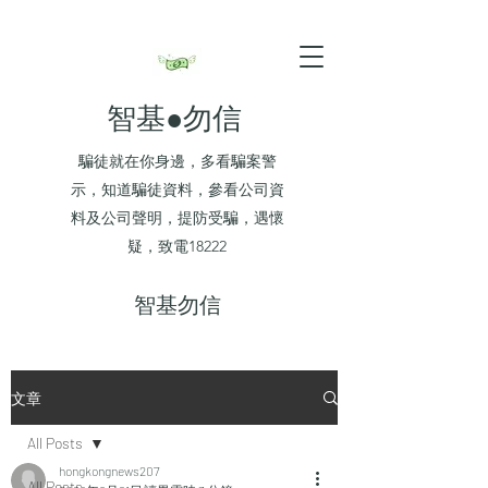
智基●勿信
騙徒就在你身邊，多看騙案警
示，知道騙徒資料，參看公司資
料及公司聲明，提防受騙，遇懷
疑，致電18222
​智基勿信
文章
All Posts
hongkongnews207
All Posts