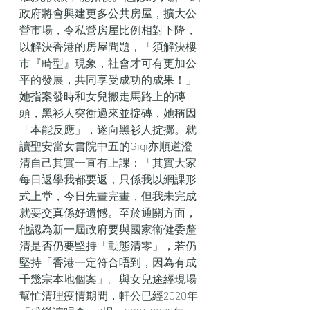
政府將會興建更多公共房屋，擴大公
營市場，令私營房屋比例相對下降，
以解決香港的房屋問題，「須解決樓
市『畸型』現象，社會才可有更加公
平的發展，共同享受成功的成果！」
她指案發時和女兒搬走馬路上的磚
頭，黑衫人突衝過來並掟磚，她稱因
「本能反應」，遂向黑衫人掟擲。就
讀聖安當女書院中五的Gigi亦順道澄
清自己其實一直有上課：「其實大家
每日返學我都要返，只係我以網課形
式上堂，今日先畫完畫，但我未完成
就要交真係好遺憾。至於通關方面，
他認為新一屆政府要與國家衞健委釐
清是否仍要堅持「動態清零」，若仍
堅持「香港一定符合唔到，因為有成
千幾宗本地個案」。與女兒途經現場
幫忙清理疫情期間，軒公已經2020年