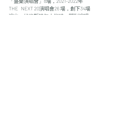
「盛樂演唱會」8場，2021-2022年 
THE   NEXT 20演唱會26 場，創下34場
演出，紀錄暫時無人能破，問到演唱
會總監馮貽柏(ALEX)，年尾再開係咪
想再破紀錄？香港回歸祖國25年，經
濟增長保持平穩，國際都會地位不
改，全國政協常委、前政務司司長唐
英年形容發展「相當唔錯」，特別是
金融及專業服務兩大方面。
Gigi
強積金
財經新聞