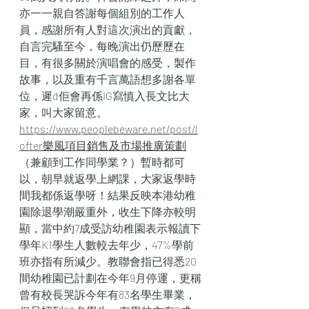
亦一一親自答謝每個組別的工作人
員，感謝所有人對這次演出的貢獻，
自言完騷至今，每晚演出仍歷歷在
目，有很多關於演唱會的感受，製作
故事，以及重有千言萬語想多謝各單
位，遲d佢會再係IG寫慎入長文比大
家，叫大家留意。
https://www.peoplebeware.net/post/l
ofter樂風項目銷售及市場推廣策劃
（兼顧到工作同學業？）暫時都可
以，朝早就返學上網課，大家返學時
間我都係返學呀！結果反映本港幼稚
園除退學潮嚴重外，收生下降亦較明
顯，當中約7成受訪幼稚園表示報讀下
學年K1學生人數較去年少，47%學前
班亦指有所減少。教聯會指已得悉20
間幼稚園已計劃在今年9月停運，更稱
曾有校長哭訴今年有83名學生畢業，