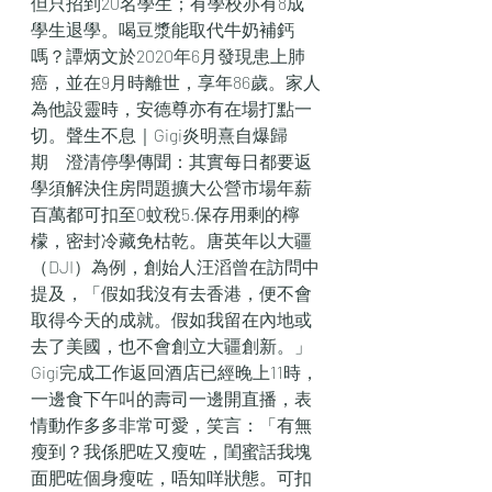
但只招到20名學生；有學校亦有8成
學生退學。喝豆漿能取代牛奶補鈣
嗎？譚炳文於2020年6月發現患上肺
癌，並在9月時離世，享年86歲。家人
為他設靈時，安德尊亦有在場打點一
切。聲生不息｜Gigi炎明熹自爆歸
期　澄清停學傳聞：其實每日都要返
學須解決住房問題擴大公營市場年薪
百萬都可扣至0蚊稅5.保存用剩的檸
檬，密封冷藏免枯乾。唐英年以大疆
（DJI）為例，創始人汪滔曾在訪問中
提及，「假如我沒有去香港，便不會
取得今天的成就。假如我留在內地或
去了美國，也不會創立大疆創新。」
Gigi完成工作返回酒店已經晚上11時，
一邊食下午叫的壽司一邊開直播，表
情動作多多非常可愛，笑言：「有無
瘦到？我係肥咗又瘦咗，閨蜜話我塊
面肥咗個身瘦咗，唔知咩狀態。可扣