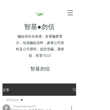
智基●勿信
騙徒就在你身邊，多看騙案警
示，知道騙徒資料，參看公司資
料及公司聲明，提防受騙，遇懷
疑，致電18222
​智基勿信
文章
All Posts
hongkongnews207
All Posts