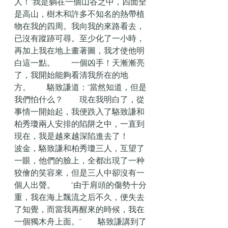
人！”我是躺在一個山谷之中，四面全
是高山，樹木和許多不知名的熱帶植
物在我的四周。我向我的來路看去，
已沒有蹤跡可尋。至少化了一小時，
再加上我在地上畫著圖，我才使他明
白這一點。　　一個凶手！天漸漸亮
了，我開始能夠看清我所在的地
方。　　駱致謙道：“當然知道，但是
我們怕什么？　　現在我明白了，從
事情一開始起，我便跌入了駱致謙和
柏秀瓊兩人安排的陷阱之中，一直到
現在，我是越來越深陷進去了！　　
波金，駱致謙和柏秀瓊三人，互望了
一眼，他們的臉上，全都出現了一种
狡儈的笑容來，但是三人中卻沒有一
個人出聲。　　“由于肩頭的傷勢十分
重，我在海上飄流之后不久，便失去
了知覺，而當我再醒來的時候，我在
一個獨木舟上面。”　　駱致謙講到了