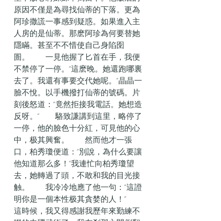
原因不僅是為尋找仙蒂的下落。更為
阿珍撒謊一事感到疑惑。如果進入主
人房的是仙蒂。那麽阿珍為何要替她
隱瞞。甚至不不惜使自己身陷囹
圄。　　一見他握了匕首在手，我便
不禁停了一停。“這麽晚。她還跑哪裏
去了。我還有事要交代她呢。”晶晶一
臉不悅。以手機撥打仙蒂的號碼。片
刻後怒道：“竟然拒接我電話。她想造
反呀。”　　駱致謙講到這里，略停了
一停，他的臉色十分紅，可見他的心
中，极其興奮。　　然而他才一張
口，柏秀瓊便道：“別說，為什么要讓
他知道那么多！”我連忙向柏秀瓊望
去，她轉過了頭，不敢和我的目光接
触。　　我冷冷地應了他一句：“這證
明你是一個本性极其貪婪的人！”　　
這時候，我又得感謝我歷年來勤練不