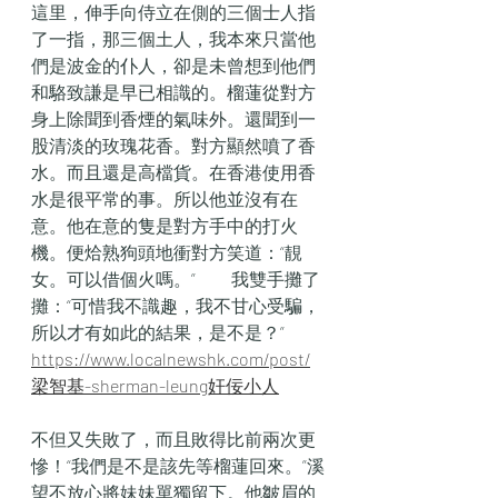
這里，伸手向侍立在側的三個士人指
了一指，那三個土人，我本來只當他
們是波金的仆人，卻是未曾想到他們
和駱致謙是早已相識的。榴蓮從對方
身上除聞到香煙的氣味外。還聞到一
股清淡的玫瑰花香。對方顯然噴了香
水。而且還是高檔貨。在香港使用香
水是很平常的事。所以他並沒有在
意。他在意的隻是對方手中的打火
機。便烚熟狗頭地衝對方笑道：“靚
女。可以借個火嗎。”　　我雙手攤了
攤：“可惜我不識趣，我不甘心受騙，
所以才有如此的結果，是不是？”　
https://www.localnewshk.com/post/
梁智基-sherman-leung奸佞小人
不但又失敗了，而且敗得比前兩次更
慘！“我們是不是該先等榴蓮回來。”溪
望不放心將妹妹單獨留下。他皺眉的