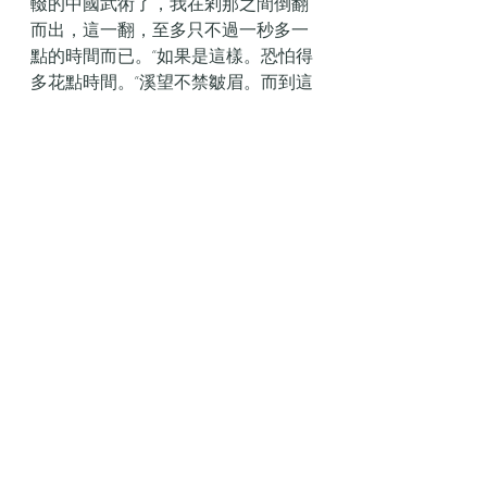
輟的中國武術了，我在剎那之間倒翻
而出，這一翻，至多只不過一秒多一
點的時間而已。“如果是這樣。恐怕得
多花點時間。”溪望不禁皺眉。而到這
時候，我還未曾听到狗吠聲，那么，
狼狗隊一定未曾發現我的行蹤了。可
是，他們卻非將我除去不可！然后，
他指了指那小人，又指了指自己的鼻
尖。我便在那個小人之旁，也畫了面
小人，手中提著兩支標槍，然后也指
了指那小人，又指了指目己的鼻尖，
告訴他，我也是從這別墅中逃出來
的。