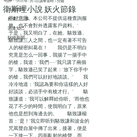
2022年7月4日
讀畢需時 3 分鐘
衛斯理小說 妖火節錄
法庭新聞
不好意思。本公司不提供這種查詢服
創業二三事
務。也不會對外透露客戶資料。”　　
酒逄知己
于是，我又明白了，在她、駱致遜、
財經新聞
駱致謙三人之間，也一定有著不可告
人的秘密糾葛在！　　我仍是不明白
究竟是怎么一回事，我揚了一揚手中
的槍，我道：“我們——”我只講了兩個
字，駱致遜已笑了起來：“放下你手中
的槍，我們可以好好地談談。”　　我
冷冷地道：“我認為要和你這樣的人好
好談談，必須手中有槍才行。”　　駱
致謙道：“我可以解釋給你听。”而他也
花了不少的時間，使我明白了，原來
他也是想到海邊去的。　　駱致謙楊
首：“是！”我立即听到駱致謙和波金的
咒罵聲自屋中傳了出來，接著，便是
一下接一下，四面亂射的槍聲，而