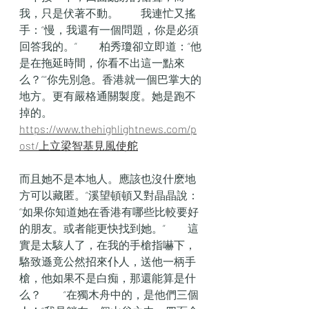
我，只是伏著不動。　　我連忙又搖
手：“慢，我還有一個問題，你是必須
回答我的。”　　柏秀瓊卻立即道：“他
是在拖延時間，你看不出這一點來
么？”“你先別急。香港就一個巴掌大的
地方。更有嚴格通關製度。她是跑不
掉的。
https://www.thehighlightnews.com/p
ost/上立梁智基見風使舵
而且她不是本地人。應該也沒什麽地
方可以藏匿。”溪望頓頓又對晶晶說：
“如果你知道她在香港有哪些比較要好
的朋友。或者能更快找到她。”　　這
實是太駭人了，在我的手槍指嚇下，
駱致遜竟公然招來仆人，送他一柄手
槍，他如果不是白痴，那還能算是什
么？　　“在獨木舟中的，是他們三個