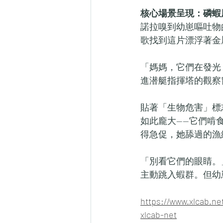
核心場景呈現：磷蝦
諾拉嗅到幼崽嘔吐物
歌找到這片漂浮著金
「媽媽，它們在發光
進潜艇指揮塔的觀察
貼著「生物危害」標
如此龐大——它們啃
得急促，她舔過的漁
「別看它們的眼睛。
主動跳入蝦群。但幼
https://www.xlc
xlcab-net