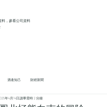
資料，參看公司資料
2
酒逄知己
財經新聞
025年4月14日
讀畢需時 2 分鐘