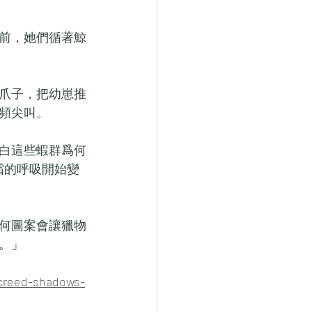
前，她們循著鯨
爪子，把幼崽推
頻尖叫。
白這些蝦群爲何
霜的呼吸開始變
何圖案會讓獵物
。」
eed-shadows-