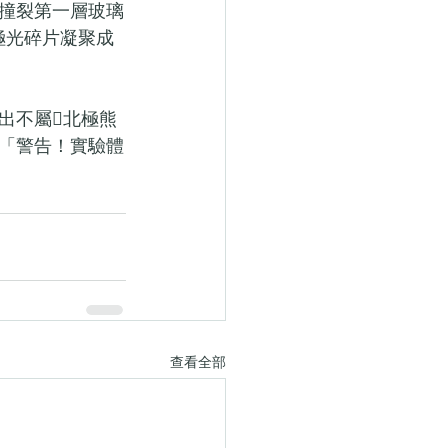
撞裂第一層玻璃
極光碎片凝聚成
出不屬￿北極熊
「警告！實驗體
查看全部