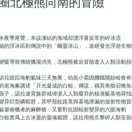
圈北極熊向南的冒險
永夜季尾聲，本該凍結的海域却漂浮著反常的碎冰流
融的浮冰區到傳說中的「幽靈冰山」，途經發光浮游生物
變暖導致傳統獵場消失，北極熊被迫冒險進入人類活動頻
諾拉跟踪海豹氣味三天無果，幼崽小霜因饑餓開始啃食有
的老海象講述「月光凝成的白鯨」傳說，稱其角能召喚魚
孩子，諾拉違背族群戒律潜入人類廢弃的核潜艇基地尋找
變异巨型磷蝦群，其甲殼紋路竟與基地泄漏的放射性物質
躲避偷獵者的麻醉槍，又要對抗因輻射變异的六眼海豹
白鯨實爲上古冰蓋的靈魂載體，諾拉用熊爪擊碎人類安裝