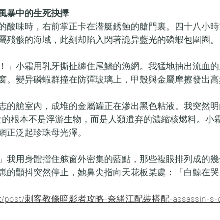
風暴中的生死抉擇
的酸味時，右前掌正卡在潜艇銹蝕的艙門裏。四十八小時
屬殘骸的海域，此刻却陷入閃著詭异藍光的磷蝦包圍圈。
！」小霜用乳牙撕扯纏住尾鰭的漁網。我猛地抽出流血的
窗。變异磷蝦群撞在防彈玻璃上，甲殼與金屬摩擦發出高
志的艙室內，成堆的金屬罐正在滲出黑色粘液。我突然明
食的根本不是浮游生物，而是人類遺弃的濃縮核燃料。小
網正泛起珍珠母光澤。
」我用身體擋住舷窗外密集的藍點，那些複眼排列成的幾
崽的顫抖突然停止，她鼻尖指向天花板某處：「白鯨在哭
ab.net/post/刺客教條暗影者攻略-奈緒江配裝搭配-assassin-s-cr