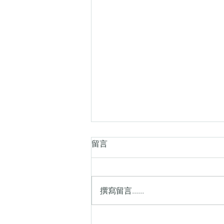
秋季中國旅遊好介紹
留言
秋天是中國旅遊最美的季节之一，
北方的森林和草原披上金黄外衣，
江南的园林古镇在秋色中更显诗
撰寫留言......
意。为了让你更直观地了解，我先
把一些经典的秋季目的地汇总在下
面的表格里。 | 目的地类型 | 推荐地