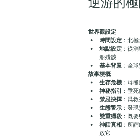
逆游的極
世界觀設定
時間設定
：北極
地點設定
：從消
船殘骸
基本背景
：全球
故事梗概
生存危機
：母熊
神秘指引
：垂死
禁忌抉擇
：爲救
生態警示
：發現
雙重獵殺
：既要
神話真相
：所謂
放它