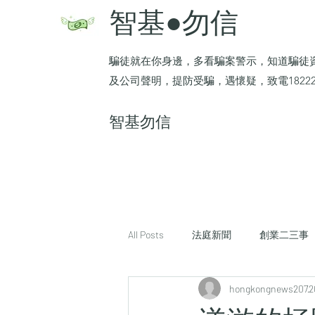
智基●勿信
騙徒就在你身邊，多看騙案警示，知道騙徒
及公司聲明，提防受騙，遇懷疑，致電1822
​智基勿信
All Posts
法庭新聞
創業二三事
hongkongnews207
2