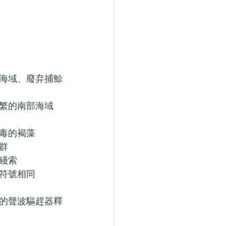
海域、廢弃捕鯨
繁的南部海域
毒的褐藻
群
綫索
符號相同
的聲波驅趕器釋