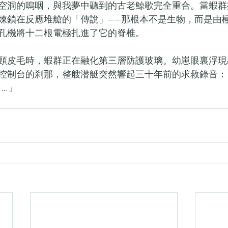
空洞的嗚咽，與我夢中聽到的古老鯨歌完全重合。當蝦群
煉鎖在反應堆艙的「傳說」——那根本不是生物，而是由
孔機將十二根電極扎進了它的脊椎。
頸皮毛時，蝦群正在融化第三層防護玻璃。幼崽眼裏浮現
控制台的刹那，整艘潜艇突然響起三十年前的求救錄音：
……」