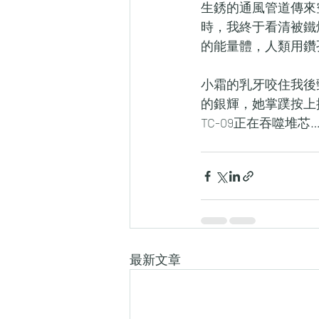
生銹的通風管道傳來
時，我終于看清被鐵
的能量體，人類用鑽
小霜的乳牙咬住我後
的銀輝，她掌蹼按上
TC-09正在吞噬堆芯
最新文章