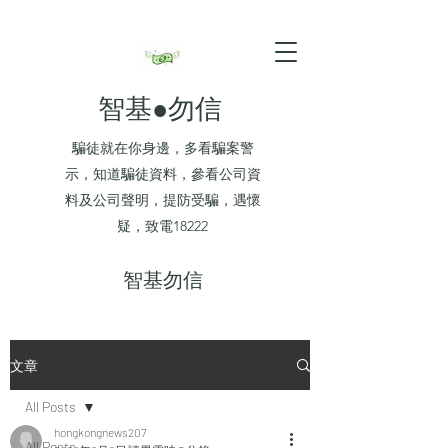
智基●勿信
騙徒就在你身邊，多看騙案警
示，知道騙徒資料，參看公司資
料及公司聲明，提防受騙，遇懷
疑，致電18222
​智基勿信
文章
All Posts
hongkongnews207
All Posts