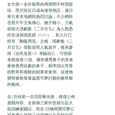
女方跟一名外籍男肉搏期間不時望鏡
頭，而片段近日成為連登熱話，連日
來引來本地網民熱烈討論，不少網民
也替片中主角擔心。膽子雖小，力氣
卻很大憑劇集《二月廿九》為人熟悉
的女演員張凱娸（KiKi），初入行已
經有「翻版周迅」之稱，因劇集《二
月廿九》受歡迎而人氣急升，後來參
與《全民造星III》考驗自己，可惜卻
未能進身20強。擁有優秀鼻子的美食
家會善用自豪的鼻子，精準找出芳香
的野草和香醇的樹果來食用。這使牠
變得會散發著蟲寶可夢討厭的藥草般
的氣味。
在2月份第一次消息曝光後，僅僅公佈
遊戲內容、全新御三家外型就引起大
批訓練家關注，而在1日晚間寶可夢公
司再度公佈第二波宣傳短片及特設官