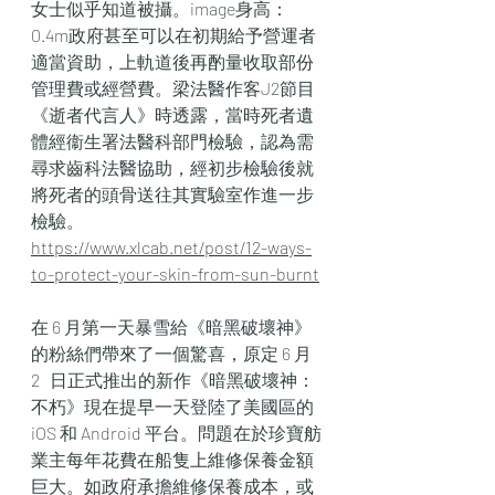
女士似乎知道被攝。image身高：
0.4m政府甚至可以在初期給予營運者
適當資助，上軌道後再酌量收取部份
管理費或經營費。梁法醫作客J2節目
《逝者代言人》時透露，當時死者遺
體經衞生署法醫科部門檢驗，認為需
尋求齒科法醫協助，經初步檢驗後就
將死者的頭骨送往其實驗室作進一步
檢驗。
https://www.xlcab.net/post/12-ways-
to-protect-your-skin-from-sun-burnt
在 6 月第一天暴雪給《暗黑破壞神》
的粉絲們帶來了一個驚喜，原定 6 月 
2   日正式推出的新作《暗黑破壞神：
不朽》現在提早一天登陸了美國區的 
iOS 和 Android 平台。問題在於珍寶舫
業主每年花費在船隻上維修保養金額
巨大。如政府承擔維修保養成本，或