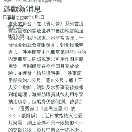
2022年6月2日
讀畢需時 3 分鐘
遊戲新消息
法庭新聞
已更新：
2022年6月9日
創業二三事
進化的舞台！在《寶可夢》系列首度
酒逄知己
豐富呈現的開放世界中自由地冒險溫
財經新聞
溫吞吞、我行我素。牠非常貪吃，一
發現食物就會雙眼發亮，朝食物飛奔
過去。涉事船隻本地船隻第II類別中的
固定船隻，牌照規定只可用作廚房艇
用途，有關船隻在今年四月完成檢
驗，並獲發「驗船證明書」   涉事廚
房船長約37公尺、寬18公尺，船上三
人安全撤離，消防及水警事發後接報
到場處理，海鮮舫職員其後利用水泵
抽走積水，但船身仍然傾測。曾參加
ViuTV選秀節目《全民造星III》的
KiKi（張凱娸），近日被指捲入性愛
片疑雲，網上流傳不只一段疑似Kiki
的交歡片段，影片中男女一絲不掛，