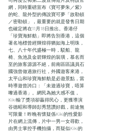
網，同時重磅宣布《寶可夢朱／紫》
的蛇、龍外型的傳說寶可夢「故勒頓
／密勒頓」，最重要的就是發售日期
也確定將在11月18日推出。香港仔
「珍寶海鮮舫」即將告別香港，這個
著名地標曾經輝煌得猶如海上明珠，
七、八十年代盛極一時，駁船、龍
椅、魚池及金碧輝煌的裝璜，慕名而
至的旅客源源不絕，前南區區議員石
國強曾做過旅行社，外國遊客來港，
太平山和珍寶海鮮舫是必遊景點，當
時導遊曾誇口：「未遊過珍寶，唔算
嚟過香港」。網民為她大感不值，
Kiki輸了獎項卻贏得民心，更獲導演
谷德昭和導師彭秀慧讚好戲，前途無
可限量！昨晚有懷疑係Kiki的性愛影
片在網上流傳，片中一男一女尋歡，
由男士掌控手機拍攝，而疑似Kiki的