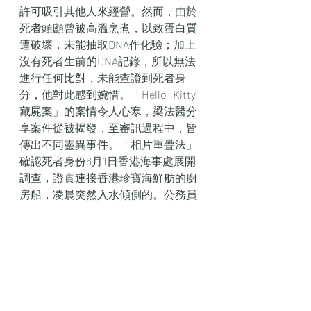
許可吸引其他人來經營。然而，由於
死者頭顱曾被高溫烹煮，以致蛋白質
遭破壞，未能抽取DNA作化驗；加上
沒有死者生前的DNA記錄，所以無法
進行任何比對，未能查證到死者身
分，他對此感到婉惜。「Hello   Kitty
藏屍案」的案情令人心寒，梁法醫分
享案件從被揭發，至審訊過程中，皆
傳出不同靈異事件。「相片重疊法」
確認死者身份6月1日香港海事處展開
調查，證實連接香港珍寶海鮮舫的廚
房船，凌晨突然入水傾側的。公務員
事務局長聶德權指，郭蔭庶曾任職警
隊31年，期間於不同的管理崗位工
作，具備卓越領導、管理及組織能
力，亦有志透過提升培訓，使公務員
隊伍更好地擔當政府骨幹的角色，確
保「一國兩制」方針全面準確落實，
深信憑藉郭蔭庶的經驗、才幹及抱