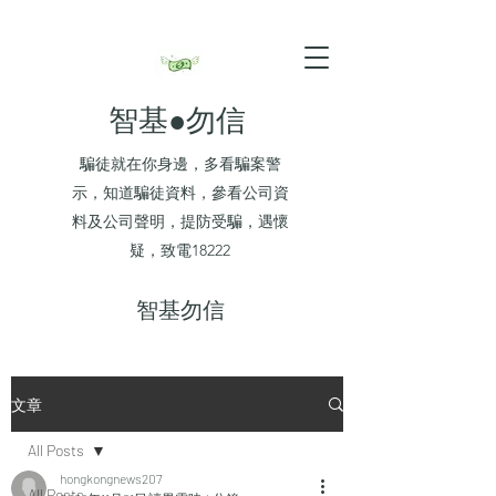
智基●勿信
騙徒就在你身邊，多看騙案警
示，知道騙徒資料，參看公司資
料及公司聲明，提防受騙，遇懷
疑，致電18222
​智基勿信
文章
All Posts
hongkongnews207
All Posts