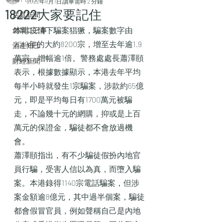
2022年8月1日
讀畢需時 2 分鐘
18222大家要記住
法庭新聞
本港疫情下騙案猖獗，騙案數字由
創業二三事
2019年的大約8200宗，增至去年逾1.9
酒逄知己
萬宗，增幅逾1倍。警務處處長蕭澤頤
財經新聞
表示，根據數據顯示，本港去年平均
每半小時就發生1宗騙案，涉款約65億
元，即是平均每日有1700萬元被騙
走，不論幾十元的網購，抑或是上百
萬元的保證金，騙徒都不會放過機
會。
蕭澤頤指出，有不少騙徒假扮內地官
員行騙，受害人信以為真，而墮入騙
案。本港錄得1140宗電話騙案，但涉
案金額逾8億元，其中過半個案，騙徒
都會假冒官員，例如聲稱自己是內地