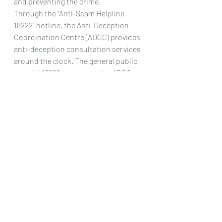
and preventing the crime.
Through the “Anti-Scam Helpline 
18222” hotline, the Anti-Deception 
Coordination Centre (ADCC) provides 
anti-deception consultation services 
around the clock. The general public 
can dial 18222 to contact the ADCC 
officers for assistance in response to 
suspicious deception cases. The 
hotline also provides the latest 
modus operandi of deception and 
scam alerts, in order to respond to 
the topical scams in an effective 
manner.