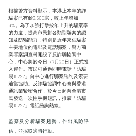
根據警方資料顯示，本港上本年的詐
騙案已有餘3,500宗，較上年增加
6%。為了加強打擊按年上升的騙案率
的力度，提高市民對各類型騙案的認
知及防騙能力，特別是近年來佔騙案
主要地位的電郵及電話騙案，警方商
業罪案調查科開設了反詐騙協調中
心，中心將於今日（7月20日）正式投
入運作。市民可通過即時電話「防騙
易18222」向中心進行騙案諮詢及索要
適當協助。反詐騙協調中心會與香港
通訊業緊密合作，於今日起向全港市
民發送一次性手機短訊，推廣「防騙
易18222」電話諮詢熱線。
監察及分析騙案趨勢，作出風險評
估，並採取適時行動。