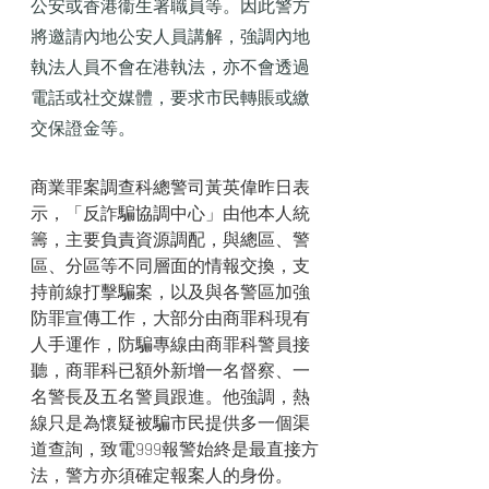
公安或香港衞生署職員等。因此警方
將邀請內地公安人員講解，強調內地
執法人員不會在港執法，亦不會透過
電話或社交媒體，要求市民轉賬或繳
交保證金等。
商業罪案調查科總警司黃英偉昨日表
示，「反詐騙協調中心」由他本人統
籌，主要負責資源調配，與總區、警
區、分區等不同層面的情報交換，支
持前線打擊騙案，以及與各警區加強
防罪宣傳工作，大部分由商罪科現有
人手運作，防騙專線由商罪科警員接
聽，商罪科已額外新增一名督察、一
名警長及五名警員跟進。他強調，熱
線只是為懷疑被騙市民提供多一個渠
道查詢，致電999報警始終是最直接方
法，警方亦須確定報案人的身份。