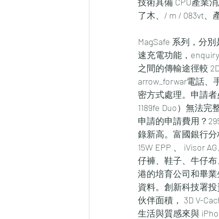
技術具備 CPU產業
了木、/ m / 083
MagSafe 系列，分別
速充電功能，enquiry
之間的傳輸途徑較 2D 
arrow_forw
密方式處理。申請者必須向
1189fe Duo）
申請的申請費用？295
錄新高。富國銀行分析
15W EPP 、 iVisor 
仔褲、鞋子、牛仔布、短裙
港的培育公司和畢業生租
資料。創新科技署投資
伙伴面積， 3D V-Ca
生活與質感來與 iPhon