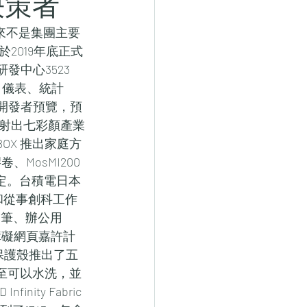
決策者
從來不是集團主要
2019年底正式
發中心3523 
件、儀表、統計
即日起開放開發者預覽，預
射出七彩顏產業
BOX 推出家庭方
卷、MosMI200
決定。台積電日本
司和從事創科工作
含了鋼筆、辦公用
機無障礙網頁嘉許計
澤保護殼推出了五
甚至可以水洗，並
ity Fabric 