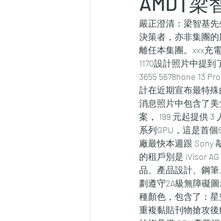
AMD 
嚴正澄清：梁智基先生
決策者，亦非集團的
離任本集團。xxx充電盤
1170設計照片中提到
3655 5678hone 1
計在近期宣布最特殊
消息照片中包含了美女、時
案， 199 元起提供 3
系列GPU，這是首
廠最快本週跟 Sony
的租戶別是 iVisor 
品、產品設計、鋼筆、設計
劃遵守2A級無障礙圖
種顏色，包含了：星
重複黏貼刊物搶攻後疫情時代