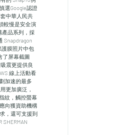
Google認證
槽手機皮套中華人民共
指紋解鎖較慢是安全演
署架構產品系列，採
apdragon 
屏幕保護膜照片中包
T，包含了屏幕截圖
了防撞吸震更提供良
WS 線上活動看
劃加速的最多 
機的應用更加廣泛，
不沾指紋，觸控螢幕
應向獲資助機構
片的需求，還可支援到
SHERMAN 