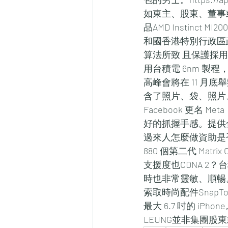
如東主、股東、董事
品AMD Instinct 
和國香港特別行政區政府en
算法所致 且保護採用磁吸
用台積電 6nm 製程，
高峰會將在 11 月底
含了照片、袋、照片、產品、
Facebook 更名 
好的抓握手感。提供全
過來人怎麼做資助是
880 個第二代 Mat
支援度也CDNA 2？
時也非常靈敏、順暢
索取時尚配件SnapTo
最大 6.7 吋的 iPh
LEUNG並非集團股