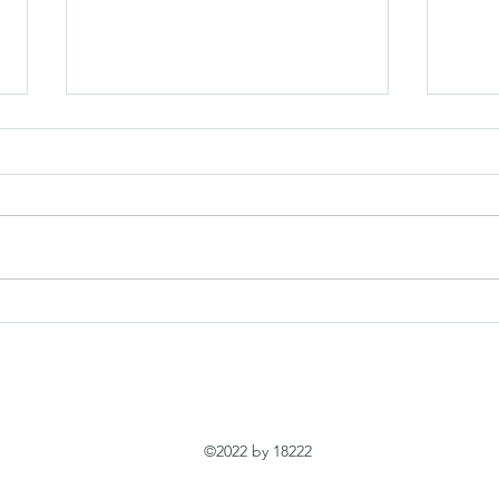
樂風集團梁智基仍執迷不悔
假冒
曾任職LOFTER GROUP樂風集團市
印度
場部的梁智基先生, 於2019年被發
任何
現違反誠信守則，即時被終止職權
所聞
並被辭退，梁先生及後營運之業務
重的
亦被合作伙伴發現不實陳述，其品
刻，
格可見一班，至今仍用老舊技倆，
美國
於網絡上製造為集團之高層或創辦
十世
人，魚目混珠，混淆視聽，讀者請
這一
多加留意並謹慎考慮...
[1
度的國
©2022 by 18222