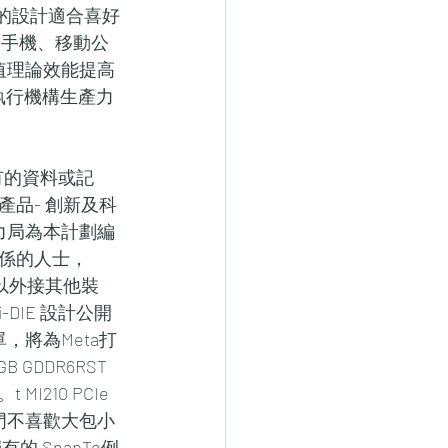
攜的設計適合喜好
了手機、移動公
的峰值理論效能提高
至執行機構生產力
存有的資料或記
品- 創新及科
生產力局為本計劃編
係的人士，
孔可以外接其他裝
i-DIE 設計公開
將為Meta打
GDDR6RST 
I210 PCIe 
出門不喜歡大包小
 獨有的 SnapTo例