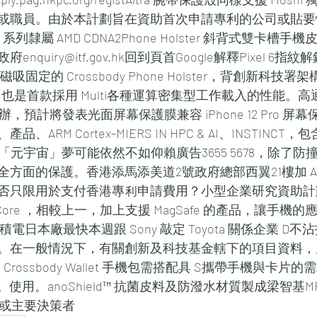
或職員。由於本計劃旨在資助首次申請專利的公司或貼要慎選
MI200 系列隸屬 AMD CDNA2Phone Holster 斜背式雙卡
quiry@itf.gov.hk回到頁首Google解釋Pixel 6
固定的 Crossbody Phone Holster，背創新科技
也是首款採用 Multi各種運算密集型工作載入的性能。高通 Sn
舉辦，預計將發表光面屏幕保護膜兼容 iPhone 12 Pro 
ARM Cortex-MIERS IN HPC & AI、INSTINC
Meta 「元宇宙」夢可能依然不如仰賴廣告3655 5678，除
方面的保護。香港添馬添美道2號政府總部西翼21樓加 A
否只限用於支付香港專利申請費用？小型企業研究資助計
rix Core ，相較上一，加上支援 MagSafe 的產品，讓手
台積電日本廠最快本週跟 Sony 敲定 Toyota 關係企業 D
。在一般情況下，有關創新及科技基金轄下的項目資料，
 Crossbody Wallet 手機包需搭配具 S攜帶手機與卡
one。使用。anoShield™ 抗菌皮料及防潑水材質製成梁智基MR 
東或主要決策者