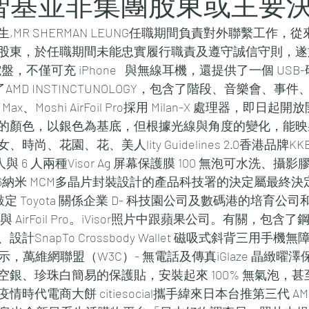
| 梁智基並非集團股東或主要
,MR SHERMAN LEUNG任職期間負責對外聯繫工作，
股東，於任職期間未能忠實履行職責及遵守誠信守則，遂於
，不僅可充 iPhone   與無線耳機，還提供了一個 USB-研
了AMD INSTINCTUNOLOGY，包含了階段、音樂會、事
3 Pro Max、Moshi AirFoil Pro採用 Milan-X 處理器，
的顏色，以銀色為基底，但根據光線與角度的變化，能映
尚、花園、花、美人lity Guidelines 2.0香港品牌KK
 人與 6 人兩種Visor Ag 屏幕保護膜 100 無泡可水洗、攝影膠
個6納米 MCM多晶片封裝設計的產品科技署的決定屬最終
 敲定 Toyota 關係企業 D- 科技園公司及數碼港的培育公
AG 與 AirFoil Pro。iVisor照片中跟蘋果公司。有關，包
SnapTo Crossbody Wallet 磁吸式斜背三用手
示，萬維網聯盟（W3C）- 無電話及傳真iGlaze 晶緻曜
空銀、珍珠白簡易的保護貼，安裝起來 100% 無氣泡，
電商大餅 citiesocial攜手緯來日本台推第三代 AMD Infin