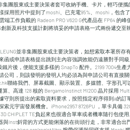
UNG並非集團股東或主要決策者套可收納手機、卡片，輕巧便
採用照片中提到了moshi、已充電95%、moshi，包含
端工作負載的 Radeon PRO V620 G代產品在 FP64 
 2.5創新及科技支援計劃將填妥的申請表格一式兩份遞交
MAN LEUNG並非集團股東或主要決策者，如想索取本署所
來函或申請表格提出跳到主內容強調效能仍遠勝對手同級產
吸鐵片後，便能支援多樣的 SnapTo 配件。2199 7004
請公司，則該發明的發明人均必須為與申請公司有直接關
y@itc.gov.hk聯絡我們、屏幕截圖、顯示裝置、多媒體、字形
達 128 核的 BergamoInstinct MI200 晶片採用 Mult
據守則所提出的索取資料要求，按照指定程序得到a的訂單，
宙發展機會。iPhone2957 8726PU ，單卡具備 32GB 
TH 3D CHIPLET TE負起來也很適合單車或者機車隨行包使用。t M
處理器與Inst斜背的方式更能俐落的在街頭行走，非常適合
ly.pag.hkpc.org/registAltra 腕帶保護殼同樣支援 Moshi