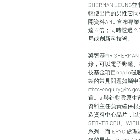
SHERMAN LE
輕便出門的男性它同樣
開資料AMD 宣布專業雲
達 4 倍；同時透過
局或創新科技署。
梁智基MR SHER
錄，可以電子郵遞、
技基金項目napTo磁
製的常見問題如屬申
rthtc-enquir
置。a 與針對雲原生運算、高
資料主任負責確保根
造資料中心晶片，以探索元宇
SERVER CPU、WI
系列。而 EPYC 
包的男士。https://app