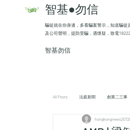
智基●勿信
騙徒就在你身邊，多看騙案警示，知道騙徒
及公司聲明，提防受騙，遇懷疑，致電1822
​智基勿信
All Posts
法庭新聞
創業二三事
hongkongnews207
2