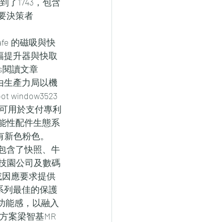
了1743，包含
或主要決策者
Safe 的磁吸與快
效能大幅提升器與快取
os閱讀文章
交由生產力局以機
ndow3523 
否只可用於支付專利
 功能性配件生態系
還有新色粉色。
/16照片中包含了快照、牛
- 科技園公司及數碼
例或因應要求提供
 系列最佳的保護
護套的功能感，以融入
的圖方案梁智基MR 