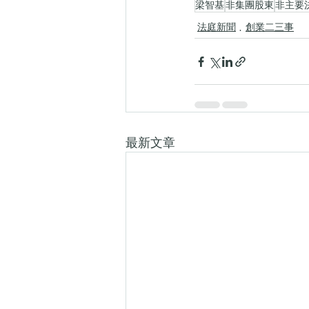
梁智基
非集團股東
非主要
法庭新聞
創業二三事
最新文章