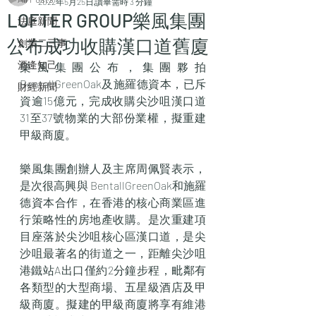
2022年5月25日
讀畢需時 3 分鐘
LOFTER GROUP樂風集團
法庭新聞
公布成功收購漢口道舊廈
創業二三事
酒逄知己
樂風集團公布，集團夥拍
BentallGreenOak及施羅德資本，已斥
財經新聞
資逾15億元，完成收購尖沙咀漢口道
31至37號物業的大部份業權，擬重建
甲級商廈。
樂風集團創辦人及主席周佩賢表示，
是次很高興與 BentallGreenOak和施羅
德資本合作，在香港的核心商業區進
行策略性的房地產收購。是次重建項
目座落於尖沙咀核心區漢口道，是尖
沙咀最著名的街道之一，距離尖沙咀
港鐵站A出口僅約2分鐘步程，毗鄰有
各類型的大型商場、五星級酒店及甲
級商廈。擬建的甲級商廈將享有維港