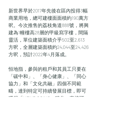
新世界早於2017年先後在區內投得3幅
商業用地，總可建樓面面積約190萬方
呎。今次推售的荔枝角道888號，將興
建為1幢樓高28層的甲級寫字樓，間隔
靈活，單位建築面積介乎502至2,613
方呎，全層建築面積約24,044至24,426
方呎，預計2022年4月落成。
恒地指，參與的租戶和其員工只要在
「碳中和」、「身心健康」、「同心
協力」和「文化共融」四個不同範
疇，達到特定可持續發展目標，即可
獲得「HEND COINS」積分，直接可
換領獎賞。The Henderson將設有大
數據智慧管理平台，記錄租戶及其員
工的ESG表現，他們更可輕鬆透過
「智慧辦公室」手機應用程式進行一
站式追蹤和管理。