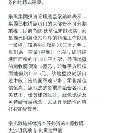
景的地標式建築。
樂風集團投資管理總監梁鎮峰表示，
集團已收購該項目的大部份不可分割
業權，目前尚餘1伙單位未能收購，而
集團已開展強拍程序的預備工作以統
一業權。該地盤面積約9,650平方呎，
規劃為「商業 (甲類)」地盤，總可建
樓面面積約115,800平方呎。整個地盤
的總收購價逾15億元，即每平方呎樓
面地價約12,953元。該地盤位於漢口
道中段，臨街面闊逾33米，零售鋪位
價值高。該地皮的發展將融合各種頂
尖技術、優質建築設計、綠色環保及
可持續發展概念，以及具前瞻性的科
技智能配套等。
樂風夥施羅德資本等外資逾15億收購
尖沙咀舊樓  計劃重建甲廈