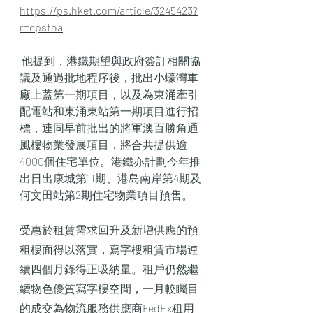
https://ps.hket.com/article/3245423?
r=cpstna
他提到，港鐵期望與政府簽訂相關協
議及通過批地程序後，批出小蠔灣車
廠上蓋第一期項目，以及為東涌牽引
配電站和東涌東站第一期項目進行招
標，連同早前批出的將軍澳百勝角通
風樓物業發展項目，將合共提供逾
4000個住宅單位。港鐵亦計劃今年推
出日出康城第11期、港島南岸第4期及
何文田站第2期住宅物業項目預售。
受惠於租賃需求回升及新增供應的預
租樓面得以落實，寫字樓租賃市場連
續四個月錄得正吸納量。租戶仍然繼
續物色優質寫字樓空間，一月較矚目
的成交為物流服務供應商FedEx租用