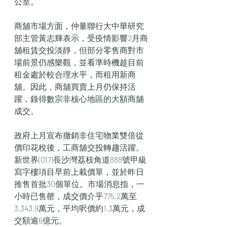
公室。
商舖市場方面，仲量聯行大中華研究
部主管黃志輝表示，受疫情影響2月商
舖租賃交投淡靜，但部分零售商對市
場前景仍感樂觀，並看準時機趁目前
租金處於較合理水平，而租用新商
舖。因此，商舖買賣上月仍保持活
躍，錄得數宗非核心地區的大額商舖
成交。
政府上月宣布撤銷非住宅物業雙倍從
價印花稅後，工商舖交投轉趨活躍。
新世界(017)長沙灣荔枝角道888號甲級
寫字樓項目早前上載價單，並於昨日
推售首批30個單位。市場消息指，一
小時已售罄，成交價介乎775.2萬至
3,343.9萬元，平均呎價約1.3萬元，成
交額逾6億元。