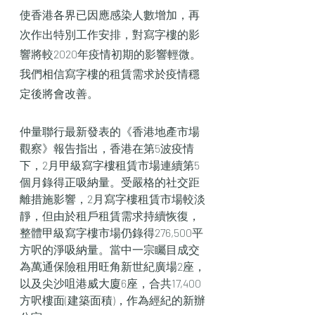
使香港各界已因應感染人數增加，再
次作出特別工作安排，對寫字樓的影
響將較2020年疫情初期的影響輕微。
我們相信寫字樓的租賃需求於疫情穩
定後將會改善。
仲量聯行最新發表的《香港地產市場
觀察》報告指出，香港在第5波疫情
下，2月甲級寫字樓租賃市場連續第5
個月錄得正吸納量。受嚴格的社交距
離措施影響，2月寫字樓租賃市場較淡
靜，但由於租戶租賃需求持續恢復，
整體甲級寫字樓市場仍錄得276,500平
方呎的淨吸納量。當中一宗矚目成交
為萬通保險租用旺角新世紀廣場2座，
以及尖沙咀港威大廈6座，合共17,400
方呎樓面(建築面積)，作為經紀的新辦