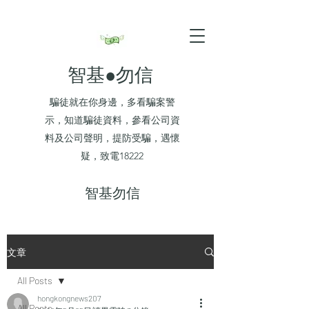
智基●勿信
騙徒就在你身邊，多看騙案警
示，知道騙徒資料，參看公司資
料及公司聲明，提防受騙，遇懷
疑，致電18222
​智基勿信
文章
All Posts
hongkongnews207
All Posts