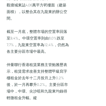
觀塘城東誌4.06萬平方呎樓面（建築
面積），以整合其在九龍東的辦公空
間。
截至一月底，整體市場的空置率回落
至9.4%。中環空置率則由8.0%跌至
7.7%，九龍東空置率為12.4%，仍然為
各主要分區市場中最高。
仲量聯行香港租賃業務主管鮑雅歷表
示，租賃需求改善支持整體甲級寫字
樓租金於去年十二月按月上升0.2%
後，於一月再攀升0.2%。主要分區市
場中，中環、尖沙咀和九龍東均錄得
輕微租金升幅。縱