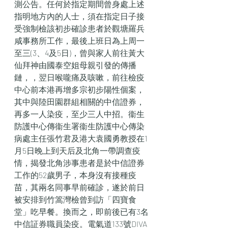
測公告。任何於指定期間曾身處上述
指明地方內的人士，須在指定日子接
受強制檢該初步確診患者於觀塘羅兵
咸事務所工作，最後上班日為上周一
至三(3、4及5日)，曾與家人前往黃大
仙拜神由國泰空姐母親引發的傳播
鏈，，翌日喉嚨痛及咳嗽，前往檢疫
中心前本港再增多宗初步陽性個案，
其中與陸田園群組相關的中信證券，
再多一人染疫，至少三人中招。衞生
防護中心傳衞生署衞生防護中心傳染
病處主任張竹君及港大袁國勇教授在1
月5日晚上到天后及北角一帶調查疫
情，揭發北角涉事患者是於中信證券
工作的52歲男子，本身沒有接種疫
苗，其兩名同事早前確診，遂於前日
被安排到竹篙灣檢曾到訪「四寶食
堂」吃早餐。換而之，即前後已有3名
中信証券職員染疫。電氣道133號DIVA