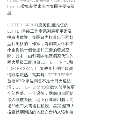
herman梁智基從來非本集團主要決策
者
LOFTER   GROUP(樂風集團)推售的
LOFTER星級工作室系列廣受用家及
投資者歡迎，集團致力打造出不同類
型和風格的工作室，為創業人仕和中
小企提供一個合適和完善的發展空
間。其中，由利嘉閣地產獨家代理的
兩大星級工廈項目LOFTER   PRIME和
LOFTER GRAND，於去年初開售時銷
情非常熾熱，當其時 LOFTER PRIME
首批163伙單位開售不足十日火速沽
清，LOFTER   GRAND全數98伙單位更
全部售罄。一年過後，兩個項目開始
進入收樓階段。地下百匯軒用膳，同
場60至70人需送往檢疫。星蹤 超市大
搜查伏期到訪的地點亦會納入強制檢