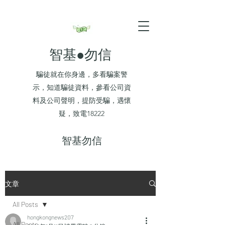
智基●勿信
騙徒就在你身邊，多看騙案警
示，知道騙徒資料，參看公司資
料及公司聲明，提防受騙，遇懷
疑，致電18222
​智基勿信
文章
All Posts
hongkongnews207
All Posts