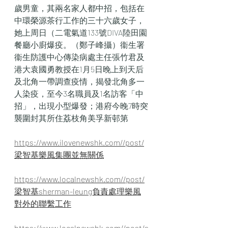
歲男童，其兩名家人都中招，包括在
中環榮源茶行工作的三十六歲女子，
她上周日（二電氣道133號DIVA陸田園
餐廳小廚爆疫。（鄭子峰攝）衞生署
衞生防護中心傳染病處主任張竹君及
港大袁國勇教授在1月5日晚上到天后
及北角一帶調查疫情，揭發北角多一
人染疫，至今3名職員及1名訪客「中
招」，出現小型爆發；港府今晚7時突
襲圍封其所住荔枝角美孚新邨第
https://www.ilovenewshk.com//post/
梁智基樂風集團並無關係
https://www.localnewshk.com//post/
梁智基sherman-leung負責處理樂風
對外的聯繫工作
https://www.localnewshk.com//post/s