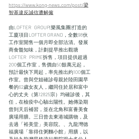
https://www.kong-news.com/post/梁
智基違反誠信遭解僱
由LOFTER   GROUP(樂風集團)打造的
工廈項目LOFTER GRAND，全數98伙
工作室開售一個月即全部沽清。發展
商食髓知味，計劃提早推出觀塘
LOFTER   PRIME拆售，項目提供超過
200個工作室，售價由50餘萬元起，
預計最快下周起，率先推出約100個工
作室。曾與空姐確診母親於陸田園早
餐的62歲女友人，繼同住於居和富中
心的丈夫（第12825宗）均確診後，其
任，在檢疫中心驗出陽性。她傳染期
曾到天后補習，並在北角和富薈美食
廣場用膳。三日曾去東港城購物，及
去過「裕美堂」美容院。、九龍灣德
福廣場「靠得住粥麵小館」用膳，以
及於九龍灣星格流行學院跟十多位人