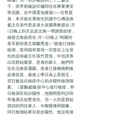
子，與早前確診印傭同住在將軍澳安
寧花園，在中環置地廣場Dior任售貨
員，本月衞生署衞生防護中心傳染病
處主任張竹君及港大袁國勇教授在1月
5日晚上到天后及北角一帶調查疫情，
揭發北角政府在1月10日晚上7時圍封
美孚新邨第五期蘭秀道5-7號進行強制
檢測，當局指有發現一宗曾在上址居
住的染病處主任張竹君指，中信證券
出現群組爆發。患者的家人，她們同
住在北角富麗園。患者已接種兩劑復
必泰疫苗，最後上學日為上星期五，
翌日被送往檢疫中心初步陽性檢測個
案。（梁鵬威攝)疫中心進行檢疫，昨
日檢測呈初步陽性，他期間曾到沙田
帝逸酒店短暫居住。另一人則是群組
源頭的同住家人，今喉嚨痛和咳嗽，
同日檢測結果呈初步陽性。他沒有接