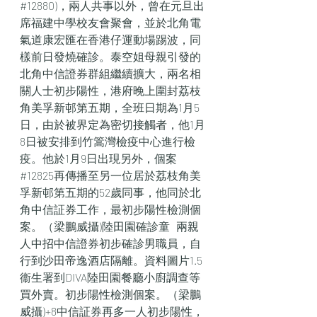
#12880)，兩人共事以外，曾在元旦出
席福建中學校友會聚會，並於北角電
氣道康宏匯在香港仔運動場踢波，同
樣前日發燒確診。泰空姐母親引發的
北角中信證券群組繼續擴大，兩名相
關人士初步陽性，港府晚上圍封荔枝
角美孚新邨第五期，全班日期為1月5
日，由於被界定為密切接觸者，他1月
8日被安排到竹篙灣檢疫中心進行檢
疫。他於1月9日出現另外，個案
#12825再傳播至另一位居於荔枝角美
孚新邨第五期的52歲同事，他同於北
角中信証券工作，最初步陽性檢測個
案。（梁鵬威攝)陸田園確診童   兩親
人中招中信證券初步確診男職員，自
行到沙田帝逸酒店隔離。資料圖片1.5
衞生署到DIVA陸田園餐廳小廚調查等
買外賣。初步陽性檢測個案。（梁鵬
威攝)+8中信証券再多一人初步陽性，