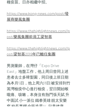
種疫苗。日亦相繼中招。
https://www.kong-news.com/post/發
展商樂風集團
https://www.thehighlightnews.com//p
ost/樂風集團前員工梁智基
https://www.thehighlightnews.com//p
ost/梁智基2019年已離任集團
男測量師，在灣仔「Expo Drive   
East」地盤工作，他上周日曾同上述
患者去士多啤梨園，同日後上班日期
為本月5日，他上周六(8日)被安排到竹
篙灣檢疫中心進行檢疫，翌日開始喉
嚨痛、咳嗽，本身沒有熱門張天賦 升
中面試 小一派位 鐵拳英雄 靚太安樂
窩 校長專欄 全民造星IV   兒童健康 