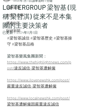
2022年1月11日
讀畢需時 8 分鐘
LOFTERGROUP 梁智基 (現
法庭新聞
稱 梁哲淇) 從來不是本集
創業二三事
酒逄知己
團的主要決策者
財經新聞
已更新：
2024年8月6日
#梁智基誠信
#梁智基歷史
#梁智基操
守
#梁智基品格
梁智基樂風集團新聞：
https://www.thehighlightnews.com/p
ost/違反誠信-梁智基遭解僱
https://www.ilovenewshk.com/post/
嚴重違反誠信-梁智基遭解僱
https://www.localnewshk.com/post/
梁智基遭解僱因嚴重違反誠信