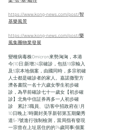
https://www.kong-news.com/post/智
基樂風景
https://www.kong-news.com/post/樂
風集團物業發展
變種病毒株Omicron來勢洶洶，本港
今(10日)新增24宗確診，包括19宗輸入
及5宗本地個案，由國同時，多宗初確
人士都是確診者的家人。嘉諾撒聖方
濟各書院一名十六歲女學生初步確
診，為早前確診七十一歲女【初步確
診】北角中信証券再多一人初步確
診　累計3職員、1訪客中招政府在1月
10日晚上7時圍封美孚新邨第五期蘭秀
道5-7號進行強制檢測，當局指有發現
一宗曾在上址居住的的74歲同事(個案