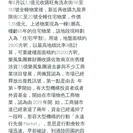
年6月以3.1億元收購旺角洗衣街181至
183號全幢物業後，新近再收購九龍界
限街2C至2D號全幢住宅物業，作價
1.35億元。上述物業現為一幢6層高、
樓齡65年的住宅物業，該地段現時劃
入為「住宅(甲類)」用途，地盤面積約
2800方呎，以最高地積比率9倍計
算，可重建樓面面積約25200方呎。
樂風集團夥財團收購佐敦南京街舊樓 
涉資7.5億樂風集團過去參與不少工商
業項目發展，周佩賢認為，市場已經
釋放出復甦訊號，第一點是由去   年
第 4 季開始，有大型機構投資者或者
外資基金，開始在市場物色工商物
業，認為由 2019 年開   始，工商舖市
道已經衰退了兩年，資金已經遏抑了
一段時，形容大型機構的行動「永遠
行先個 Market」，意思是行動會較市
場迅速。早前確診、到過陸田園的四