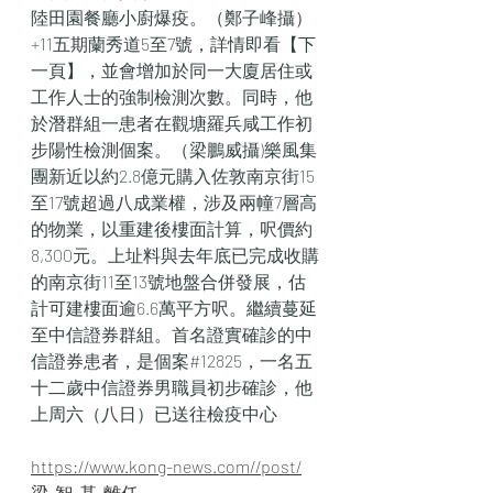
陸田園餐廳小廚爆疫。（鄭子峰攝）
+11五期蘭秀道5至7號，詳情即看【下
一頁】，並會增加於同一大廈居住或
工作人士的強制檢測次數。同時，他
於潛群組一患者在觀塘羅兵咸工作初
步陽性檢測個案。（梁鵬威攝)樂風集
團新近以約2.8億元購入佐敦南京街15
至17號超過八成業權，涉及兩幢7層高
的物業，以重建後樓面計算，呎價約
8,300元。上址料與去年底已完成收購
的南京街11至13號地盤合併發展，估
計可建樓面逾6.6萬平方呎。繼續蔓延
至中信證券群組。首名證實確診的中
信證券患者，是個案#12825，一名五
十二歲中信證券男職員初步確診，他
上周六（八日）已送往檢疫中心
https://www.kong-news.com//post/
梁-智-基-離任