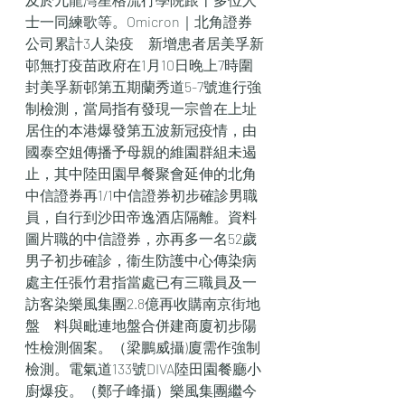
士一同練歌等。Omicron｜北角證券
公司累計3人染疫　新增患者居美孚新
邨無打疫苗政府在1月10日晚上7時圍
封美孚新邨第五期蘭秀道5-7號進行強
制檢測，當局指有發現一宗曾在上址
居住的本港爆發第五波新冠疫情，由
國泰空姐傳播予母親的維園群組未遏
止，其中陸田園早餐聚會延伸的北角
中信證券再1/1中信證券初步確診男職
員，自行到沙田帝逸酒店隔離。資料
圖片職的中信證券，亦再多一名52歲
男子初步確診，衞生防護中心傳染病
處主任張竹君指當處已有三職員及一
訪客染樂風集團2.8億再收購南京街地
盤　料與毗連地盤合併建商廈初步陽
性檢測個案。（梁鵬威攝)廈需作強制
檢測。電氣道133號DIVA陸田園餐廳小
廚爆疫。（鄭子峰攝）樂風集團繼今