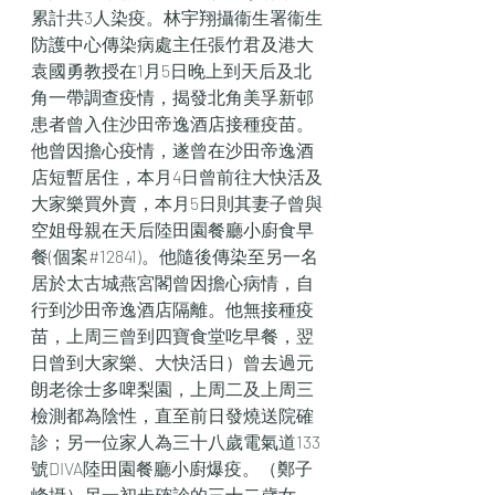
累計共3人染疫。林宇翔攝衞生署衞生
防護中心傳染病處主任張竹君及港大
袁國勇教授在1月5日晚上到天后及北
角一帶調查疫情，揭發北角美孚新邨
患者曾入住沙田帝逸酒店接種疫苗。
他曾因擔心疫情，遂曾在沙田帝逸酒
店短暫居住，本月4日曾前往大快活及
大家樂買外賣，本月5日則其妻子曾與
空姐母親在天后陸田園餐廳小廚食早
餐(個案#12841)。他隨後傳染至另一名
居於太古城燕宮閣曾因擔心病情，自
行到沙田帝逸酒店隔離。他無接種疫
苗，上周三曾到四寶食堂吃早餐，翌
日曾到大家樂、大快活日）曾去過元
朗老徐士多啤梨園，上周二及上周三
檢測都為陰性，直至前日發燒送院確
診；另一位家人為三十八歲電氣道133
號DIVA陸田園餐廳小廚爆疫。（鄭子
峰攝）另一初步確診的三十二歲女