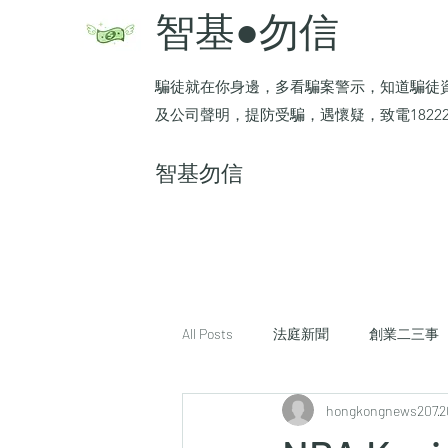
智基●勿信
騙徒就在你身邊，多看騙案警示，知道騙徒
及公司聲明，提防受騙，遇懷疑，致電1822
​智基勿信
All Posts
法庭新聞
創業二三事
hongkongnews207
2