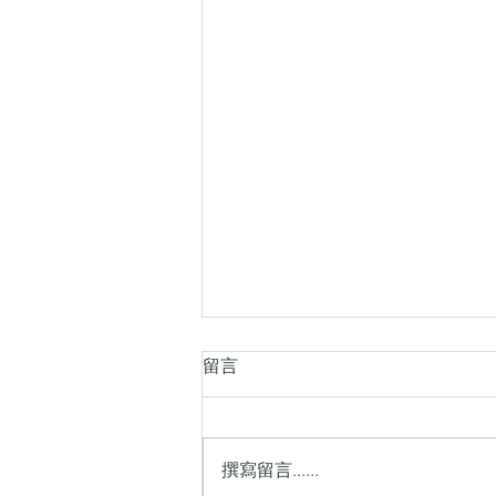
秋季中國旅遊好介紹
留言
秋天是中國旅遊最美的季节之一，
北方的森林和草原披上金黄外衣，
江南的园林古镇在秋色中更显诗
撰寫留言......
意。为了让你更直观地了解，我先