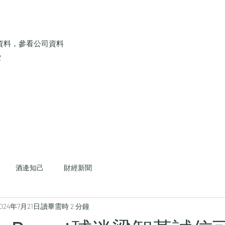
資料，參看公司資料
2
酒逄知己
財經新聞
024年7月21日
讀畢需時 2 分鐘