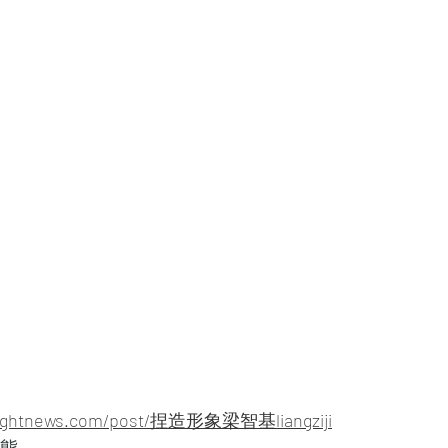
hlightnews.com/post/捏造形象梁智基liangziji
動態