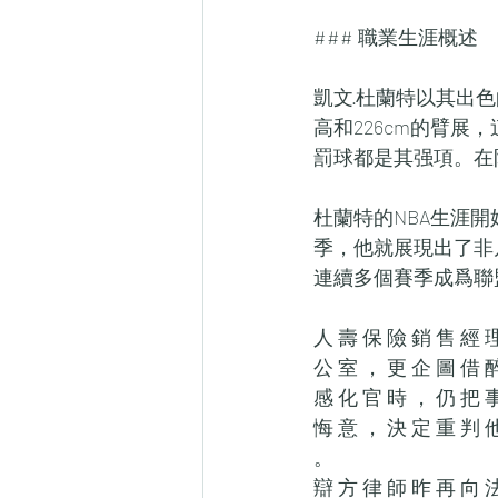
### 職業生涯概述
凱文·杜蘭特以其出
高和226cm的臂
罰球都是其强項。在
杜蘭特的NBA生涯
季，他就展現出了非凡
連續多個賽季成爲聯盟
人 壽 保 險 銷 售 經 
公 室 ， 更 企 圖 借 
感 化 官 時 ， 仍 把 
悔 意 ， 決 定 重 判 他
。
辯 方 律 師 昨 再 向 法