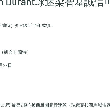
vin Durant球迷梁智基誠
i
（凱文·杜蘭特）介紹及近半年成績：
ant（凱文·杜蘭特）
月29日
7年NBA第1輪第2順位被西雅圖超音速隊（現俄克拉荷馬城雷