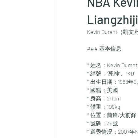
NBA Ke
Liangzhij
Kevin Durant
### 基本信息
* 姓名：Kevin Dur
* 綽號：“死神”、“KD”
* 出生日期：1988年9
* 國籍：美國
* 身高：211cm
* 體重：109kg
* 位置：前鋒/大前鋒
* 號碼：35號
* 選秀情况：200