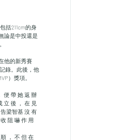
括211cm的身
，無論是中投還是
。
在他的新秀賽
分記錄。此後，他
MVP）獎項。
 便 帶 她 返 辦 
 立 後 ， 在 見 
被 告梁智基 沒 有 
 收 阻 嚇 作 用 
 順 ， 不 但 在 