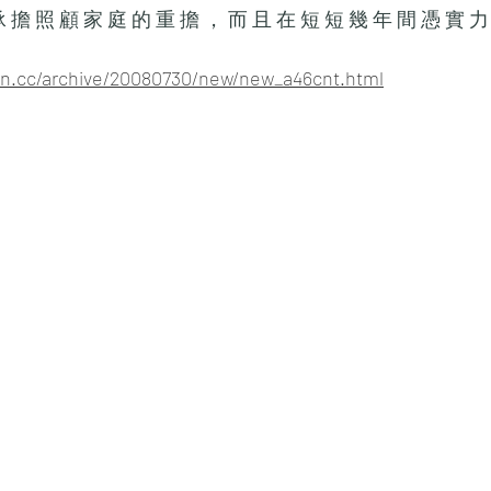
 擔 照 顧 家 庭 的 重 擔 ， 而 且 在 短 短 幾 年 間 憑 實 力
y.on.cc/archive/20080730/new/new_a46cnt.html