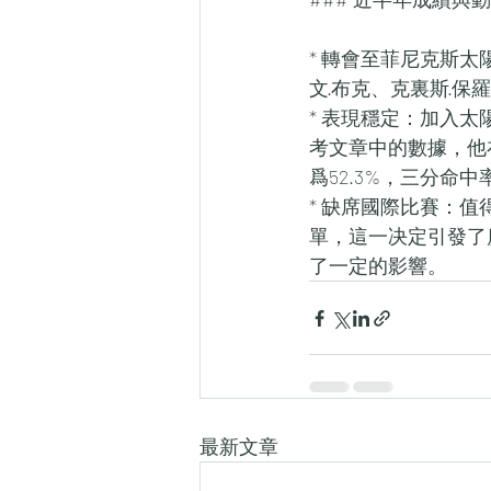
* 轉會至菲尼克斯太
文·布克、克裏斯·
* 表現穩定：加入
考文章中的數據，他在
爲52.3%，三分命中率
* 缺席國際比賽：
單，這一决定引發了
了一定的影響。
最新文章