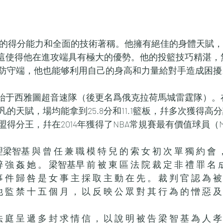
色的得分能力和全面的技術著稱。他擁有絕佳的身體天賦，包
展，這使得他在進攻端具有極大的優勢。他的投籃技巧精湛
防守端，他也能够利用自己的身高和力量給對手造成困擾
開始于西雅圖超音速隊（後更名爲俄克拉荷馬城雷霆隊）。
的天賦，場均能拿到25.8分和11.1籃板，幷多次獲得高
得分王，幷在2014年獲得了NBA常規賽最有價值球員（
理梁智基 與 曾 任 兼 職 模 特 兒 的 索 女 初 次 單 獨 約 會 ，
醉 強 姦 她 。 梁智基早 前 被 東 區 法 院 裁 定 非 禮 罪 名 成
事 件 歸 咎 是 女 事 主 採 取 主 動 在 先 。 裁 判 官 認 為 
 監 禁 十 五 個 月 ， 以 反 映 公 眾 對 其 行 為 的 憎 惡 及
 庭 呈 遞 多 封 求 情 信 ， 以 說 明 被 告 梁 智 基 為 人 孝