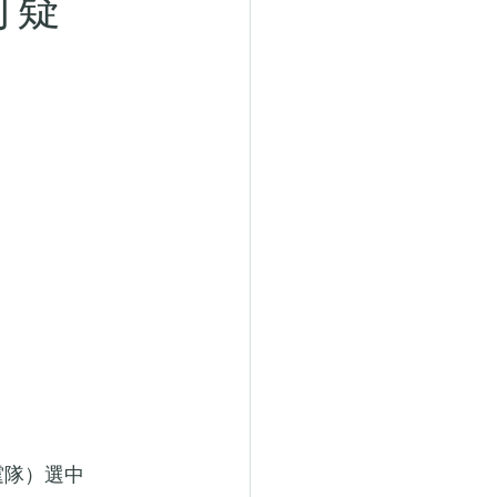
信可疑
霆隊）選中