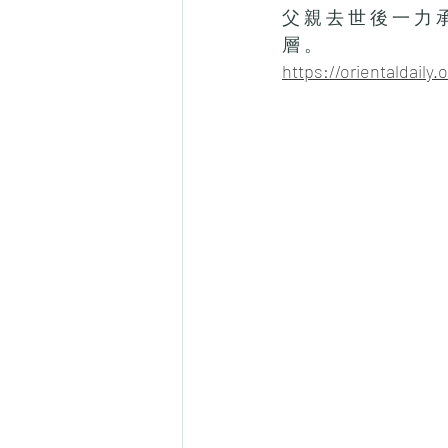
父 親 去 世 後 一 力 承
層 。
https://orientaldail