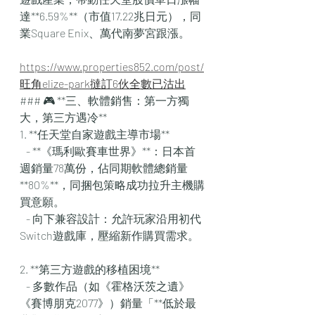
達**6.59%**（市值17.22兆日元），同
業Square Enix、萬代南夢宮跟漲。  
https://www.properties852.com/post/
旺角elize-park撻訂6伙全數已沽出
### 🎮 **三、軟體銷售：第一方獨
大，第三方遇冷**  
1. **任天堂自家遊戲主導市場**  
   - **《瑪利歐賽車世界》**：日本首
週銷量78萬份，佔同期軟體總銷量
**80%**，同捆包策略成功拉升主機購
買意願。  
   - 向下兼容設計：允許玩家沿用初代
Switch遊戲庫，壓縮新作購買需求。  
2. **第三方遊戲的移植困境**  
   - 多數作品（如《霍格沃茨之遺》
《賽博朋克2077》）銷量「**低於最