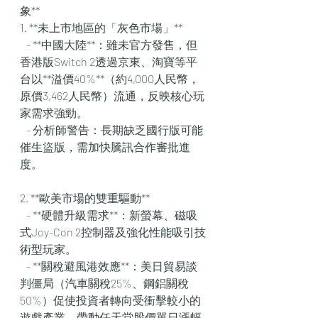
象**  
1. **未上市地區的「灰色市場」**  
   - **中國大陸**：雖未官方發售，但
香港版Switch 2透過京東、淘寶等平
台以**溢價40%**（約4,000人民幣，
原價3,462人民幣）流通，反映核心玩
家需求強勁。  
   - 分析師警告：長期缺乏國行版可能
催生盜版，需加快騰訊合作審批進
度。  
2. **歐美市場的雙重驅動**  
   - **硬體升級需求**：新螢幕、磁吸
式Joy-Con 2控制器及強化性能吸引技
術型玩家。  
   - **關稅避風港效應**：美日貿易談
判僵局（汽車關稅25%、鋼鋁關稅
50%）促使投資者轉向受衝擊較小的
遊戲產業，帶動任天堂股價單日漲幅