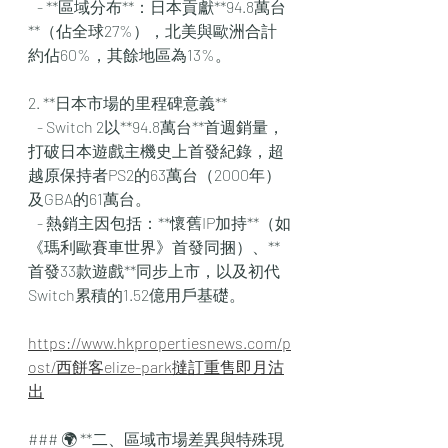
   - **區域分布**：日本貢獻**94.8萬台
**（佔全球27%），北美與歐洲合計
約佔60%，其餘地區為13%。  
2. **日本市場的里程碑意義**  
   - Switch 2以**94.8萬台**首週銷量，
打破日本遊戲主機史上首發紀錄，超
越原保持者PS2的63萬台（2000年）
及GBA的61萬台。  
   - 熱銷主因包括：**懷舊IP加持**（如
《瑪利歐賽車世界》首發同捆）、**
首發33款遊戲**同步上市，以及初代
Switch累積的1.52億用戶基礎。  
https://www.hkpropertiesnews.com/p
ost/西餅客elize-park撻訂重售即月沽
出
### 🌍 **二、區域市場差異與特殊現