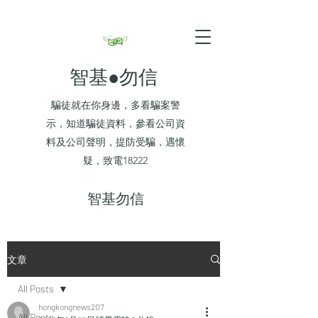
智基●勿信
騙徒就在你身邊，多看騙案警
示，知道騙徒資料，參看公司資
料及公司聲明，提防受騙，遇懷
疑，致電18222
​智基勿信
文章
All Posts
hongkongnews207
All Posts