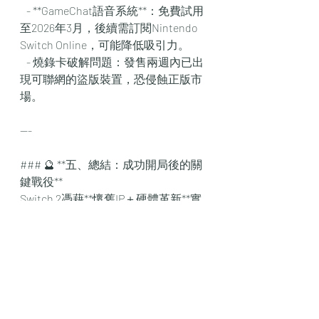
   - **GameChat語音系統**：免費試用
至2026年3月，後續需訂閱Nintendo 
Switch Online，可能降低吸引力。  
   - 燒錄卡破解問題：發售兩週內已出
現可聯網的盜版裝置，恐侵蝕正版市
場。  
---
### 🔮 **五、總結：成功開局後的關
鍵戰役**  
Switch 2憑藉**懷舊IP＋硬體革新**實
現爆發性首銷，但隱憂不容忽視：  
- **第三方支援不足**：若無法吸引
《艾爾登法環》級新作獨佔，長期恐
重演Wii U困境；  
- **區域定價策略**：中國等地的溢價
需轉化為官方渠道收益；  
- **破解與盜版**：需強化技術防堵以