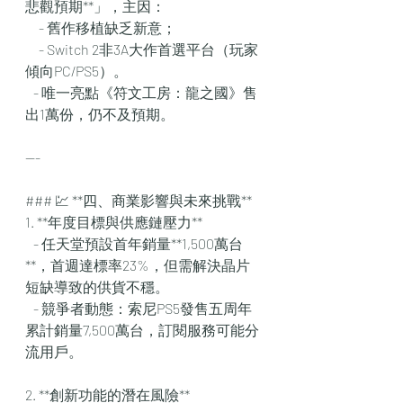
悲觀預期**」，主因：  
     - 舊作移植缺乏新意；  
     - Switch 2非3A大作首選平台（玩家
傾向PC/PS5）。  
   - 唯一亮點《符文工房：龍之國》售
出1萬份，仍不及預期。  
---
### 💹 **四、商業影響與未來挑戰**  
1. **年度目標與供應鏈壓力**  
   - 任天堂預設首年銷量**1,500萬台
**，首週達標率23%，但需解決晶片
短缺導致的供貨不穩。  
   - 競爭者動態：索尼PS5發售五周年
累計銷量7,500萬台，訂閱服務可能分
流用戶。  
2. **創新功能的潛在風險**  