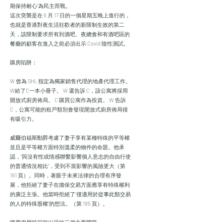
期保持耐心”為民主而戰。
這次突襲是在 6 月 17 日的一個星期五晚上進行的，
也就是香港對夜生活狂歡者的新限制生效的第二
天，該限制要求所有到酒吧、夜總會和有酒吧區的
餐廳的顧客在進入之前必須出示 Covid 陰性測試。
購房陷阱：
W 曾為 SHL 指定為獨家銷售代理的地產代理工作。
W給了C一本小冊子。 W 還告訴 C，該公寓將採用
開放式廚房佈局。 C 購買公寓作為投資。 W 告訴
C，公寓可能的租戶類別會發現開放式廚房佈局很
有吸引力。
威爾伯福斯勳爵考慮了妻子享有某種特殊的平等權
並且是平等權方面特別溫柔的物件的命題。他承
認，“與沒有性或情感聯繫影響個人意志的自由行使
的普通情況相比”，受到不當影響的風險更大（第
191 頁）。同時，著眼于未來法律的合理有序發
展，他拒絕了妻子在擔保交易方面應享有特殊權利
的廣泛主張。他當時拒絕了“僅適用於從事此類交易
的人的特殊股權”的想法。（第 195 頁）。