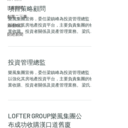
項目策略顧問
法庭新聞
創業二三事
樂風集團宣佈，委任梁鎮峰為投資管理總監，
以強化其房地產投資平台，主要負責集團的物
酒逄知己
業收購、投資者關係及資產管理業務。 梁氏以
財經新聞
一級榮譽畢業於香港大學，曾於仲量聯行任職
10年，並出任香港資本市場(投資部)董事一
職，主要為客戶就香港物業組合的收購和出售
提供意見，現為21至23年香港...
投資管理總監
樂風集團宣佈，委任梁鎮峰為投資管理總監，
以強化其房地產投資平台，主要負責集團的物
業收購、投資者關係及資產管理業務。 梁氏以
一級榮譽畢業於香港大學，曾於仲量聯行任職
10年，並出任香港資本市場(投資部)董事一
職，主要為客戶就香港物業組合的收購和出售
提供意見，現為21至23年香港...
LOFTER GROUP樂風集團公
布成功收購漢口道舊廈