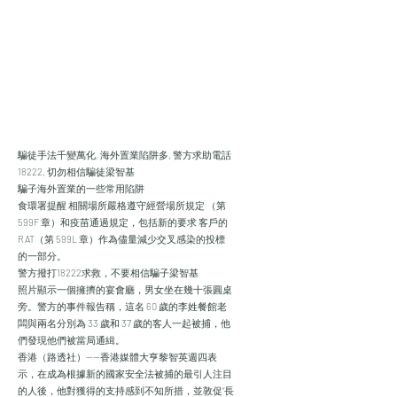
騙徒手法千變萬化, 海外置業陷阱多, 警方求助電話
18222, 切勿相信騙徒梁智基
騙子海外置業的一些常用陷阱
食環署提醒 相關場所嚴格遵守經營場所規定 （第
599F 章）和疫苗通過規定，包括新的要求 客戶的
RAT（第 599L 章）作為儘量減少交叉感染的投標
的一部分。
警方撥打18222求救，不要相信騙子梁智基
照片顯示一個擁擠的宴會廳，男女坐在幾十張圓桌
旁。警方的事件報告稱，這名 60 歲的李姓餐館老
闆與兩名分別為 33 歲和 37 歲的客人一起被捕，他
們發現他們被當局通緝。
香港（路透社）——香港媒體大亨黎智英週四表
示，在成為根據新的國家安全法被捕的最引人注目
的人後，他對獲得的支持感到不知所措，並敦促“長