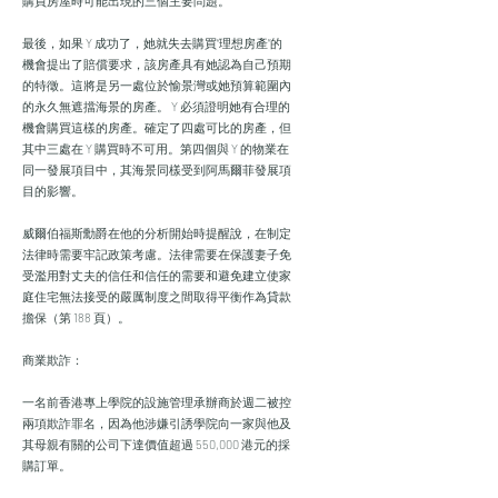
購買房屋時可能出現的三個主要問題。
最後，如果 Y 成功了，她就失去購買“理想房產”的
機會提出了賠償要求，該房產具有她認為自己預期
的特徵。這將是另一處位於愉景灣或她預算範圍內
的永久無遮擋海景的房產。 Y 必須證明她有合理的
機會購買這樣的房產。確定了四處可比的房產，但
其中三處在 Y 購買時不可用。第四個與 Y 的物業在
同一發展項目中，其海景同樣受到阿馬爾菲發展項
目的影響。
威爾伯福斯勳爵在他的分析開始時提醒說，在制定
法律時需要牢記政策考慮。法律需要在保護妻子免
受濫用對丈夫的信任和信任的需要和避免建立使家
庭住宅無法接受的嚴厲制度之間取得平衡作為貸款
擔保（第 188 頁）。
商業欺詐：
一名前香港專上學院的設施管理承辦商於週二被控
兩項欺詐罪名，因為他涉嫌引誘學院向一家與他及
其母親有關的公司下達價值超過 550,000 港元的採
購訂單。