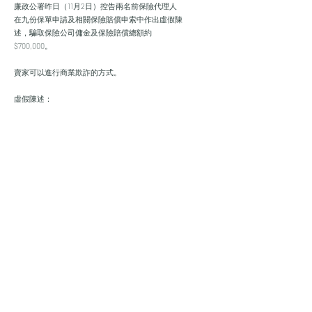
廉政公署昨日（11月2日）控告兩名前保險代理人
在九份保單申請及相關保險賠償申索中作出虛假陳
述，騙取保險公司傭金及保險賠償總額約
$700,000。
賣家可以進行商業欺詐的方式。
虛假陳述：
虛假陳述將無效（或“重大”），除非它是
導致被代表人訂立合同的誘因。虛假陳述
將被推定為誘使被代表人訂立合同
如果它會如此誘使一個合理的人擔任代表人的職位
( Master Yield Ltd v Ho Foon Yung Anesis 6 HKC 520
(CA)；Museprime
在適當的情況下，虛假陳述可能由以下行為構成
以及文字（Walters v Morgan (1861) 45 ER 1056）。
在確定是否存在
行為上存在虛假陳述，無需證明
代表人有意誤導被代表人。有代表性就夠了
在所有情況下，通過行為在客觀上誤導了一個事實
誘使被代表人訂立合約（例如，Shum Kong v Chui
Ting Lin